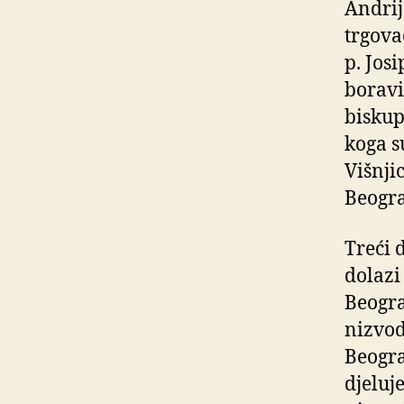
Andrij
trgova
p. Jos
boravi
biskup
koga s
Višnji
Beogra
Treći 
dolazi
Beogra
nizvod
Beogra
djeluj