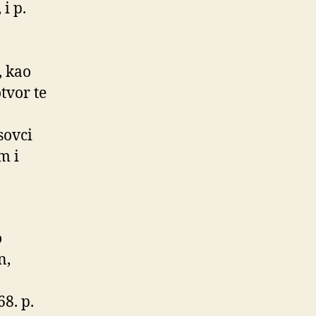
i p.
, kao
tvor te
sovci
m i
o
n,
8. p.