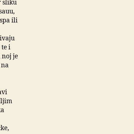
 sliku
sauu,
pa ili
ivaju
te i
 noj je
u na
avi
oljim
ka
ke,