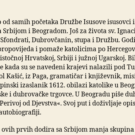
 od samih početaka Družbe Isusove isusovci 
a Srbijom i Beogradom. Još za života sv. Ignaci
 Sfondrati, Dubrovčanin, stupa i Družbu. God
propovijeda i pomaže katolicima po Hercegov
istočnoj Hrvatskoj, Srbiji i južnoj Ugarskoj. Bil
e kada su se navedeni krajevi nalazili pod T
tol Kašić, iz Paga, gramatičar i književnik, mis
pinski izaslanik 1612. obilazi katolike u Beo
ke i dubrovačke trgovce. U Beogradu piše d
Perivoj od Djevstva«. Svoj put i doživljaje opis
autobiografiji.
ovih prvih dodira sa Srbijom manja skupina