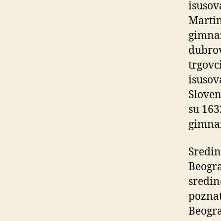
isusov
Martin
gimnaz
dubrov
trgovc
isusov
Sloven
su 163
gimnaz
Sredin
Beogra
sredin
poznat
Beogra