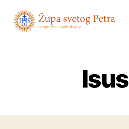
Sveti
Petar
Isus