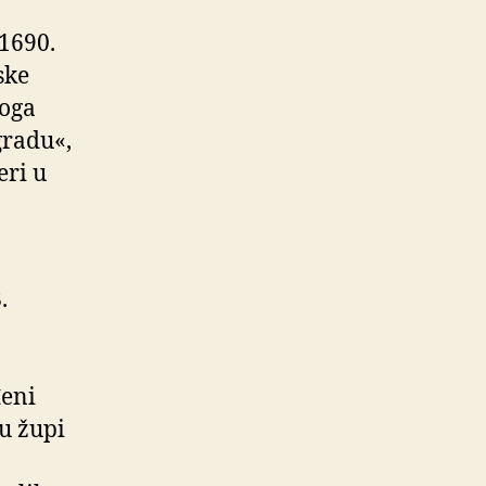
 1690.
ske
koga
gradu«,
eri u
.
đeni
u župi