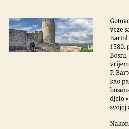
Gotovo
veze s
Bartol
1580. 
Bosni, 
vrijem
P. Bar
kao pa
bosans
djelo »
svojoj 
Nakon 