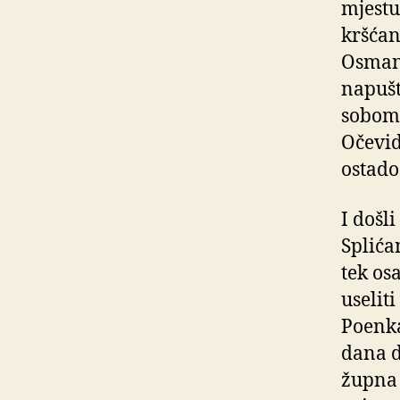
mjestu
kršćan
Osmanl
napušt
sobom 
Očevid
ostado
I došl
Splića
tek osa
uselit
Poenka
dana d
župna 