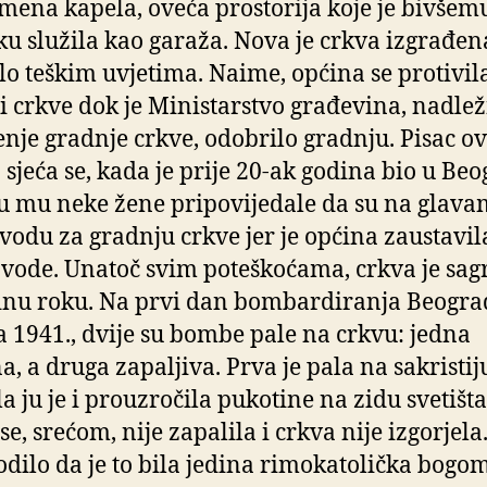
mena kapela, oveća prostorija koje je bivšem
ku služila kao garaža. Nova je crkva izgrađen
lo teškim uvjetima. Naime, općina se protivil
i crkve dok je Ministarstvo građevina, nadle
nje gradnje crkve, odobrilo gradnju. Pisac o
 sjeća se, kada je prije 20-ak godina bio u Be
u mu neke žene pripovijedale da su na glav
 vodu za gradnju crkve jer je općina zaustavil
vode. Unatoč svim poteškoćama, crkva je sa
nu roku. Na prvi dan bombardiranja Beograd
a 1941., dvije su bombe pale na crkvu: jedna
a, a druga zapaljiva. Prva je pala na sakristij
la ju je i prouzročila pukotine na zidu svetišta
se, srećom, nije zapalila i crkva nije izgorjela
odilo da je to bila jedina rimokatolička bogo