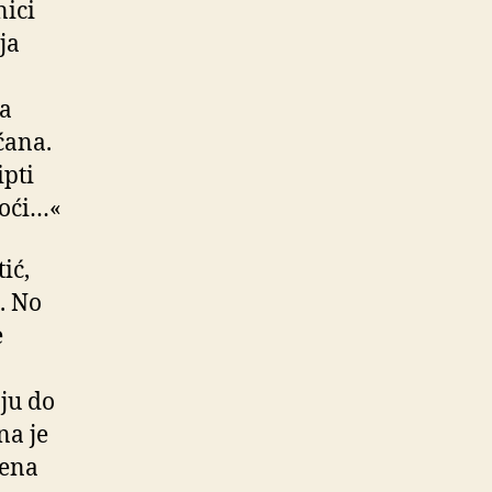
nici
ja
Sa
ćana.
ipti
doći…«
ić,
. No
e
ju do
na je
jena