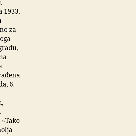
u
a 1933.
a
žno za
voga
ogradu,
ama
a
građena
a, 6.
u,
.
. »Tako
molja