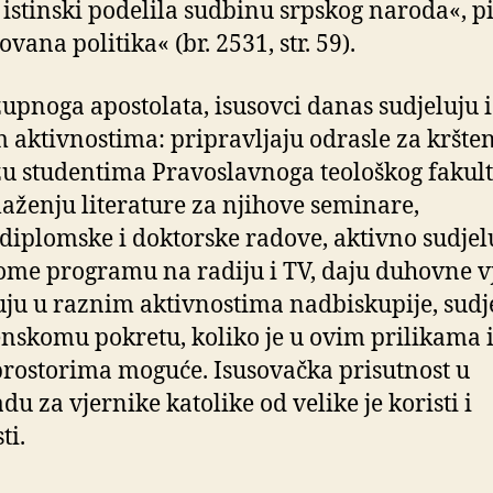
e istinski podelila sudbinu srpskog naroda«, p
ovana politika« (br. 2531, str. 59).
upnoga apostolata, isusovci danas sudjeluju i
 aktivnostima: pripravljaju odrasle za kršten
 studentima Pravoslavnoga teološkog fakult
aženju literature za njihove seminare,
ediplomske i doktorske radove, aktivno sudjel
ome programu na radiju i TV, daju duhovne v
uju u raznim aktivnostima nadbiskupije, sudj
skomu pokretu, koliko je u ovim prilikama 
rostorima moguće. Isusovačka prisutnost u
du za vjernike katolike od velike je koristi i
ti.