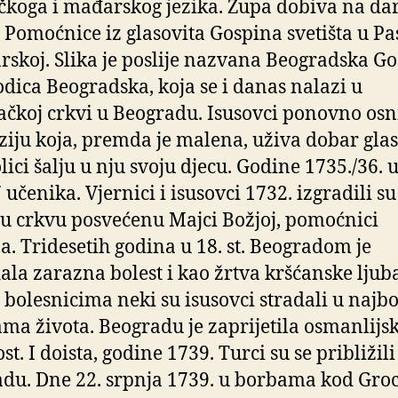
koga i mađarskog jezika. Župa dobiva na dar
 Pomoćnice iz glasovita Gospina svetišta u Pa
rskoj. Slika je poslije nazvana Beogradska Gos
dica Beogradska, koja se i danas nalazi u
ačkoj crkvi u Beogradu. Isusovci ponovno osn
iju koja, premda je malena, uživa dobar glas 
ici šalju u nju svoju djecu. Godine 1735./36. u
 učenika. Vjernici i isusovci 1732. izgradili s
u crkvu posvećenu Majci Božjoj, pomoćnici
a. Tridesetih godina u 18. st. Beogradom je
ala zarazna bolest i kao žrtva kršćanske ljub
bolesnicima neki su isusovci stradali u najb
ma života. Beogradu je zaprijetila osmanlijs
t. I doista, godine 1739. Turci su se približili
du. Dne 22. srpnja 1739. u borbama kod Groc