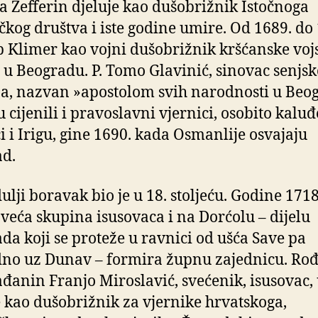
a Zefferin djeluje kao dušobrižnik Istočnoga
čkog društva i iste godine umire. Od 1689. do
ip Klimer kao vojni dušobrižnik kršćanske voj
 u Beogradu. P. Tomo Glavinić, sinovac senjs
a, nazvan »apostolom svih narodnosti u Beo
u cijenili i pravoslavni vjernici, osobito kaluđ
ci i Irigu, gine 1690. kada Osmanlije osvajaju
d.
dulji boravak bio je u 18. stoljeću. Godine 1718
 veća skupina isusovaca i na Dorćolu – dijelu
da koji se proteže u ravnici od ušća Save pa
no uz Dunav – formira župnu zajednicu. Ro
đanin Franjo Miroslavić, svećenik, isusovac, 
e kao dušobrižnik za vjernike hrvatskoga,