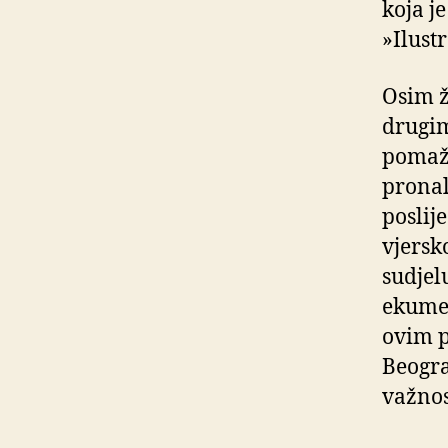
koja j
»Ilustr
Osim ž
drugim
pomažu
pronal
poslij
vjersk
sudjel
ekumen
ovim p
Beogra
važnos