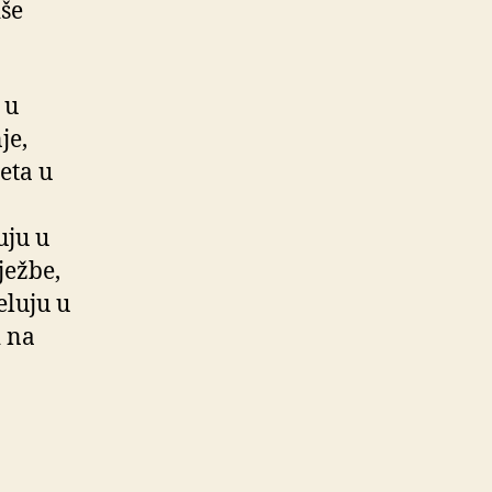
iše
 u
je,
eta u
uju u
ježbe,
eluju u
i na