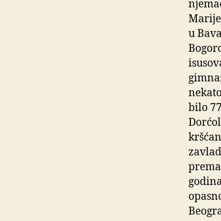
njemač
Marije
u Bava
Bogoro
isusov
gimnaz
nekatol
bilo 77
Dorćol
kršćan
zavlad
prema 
godina
opasnos
Beogra