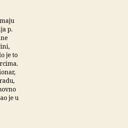
imaju
ja p.
ine
ini,
o je to
urcima.
ionar,
gradu,
uhovno
ao je u