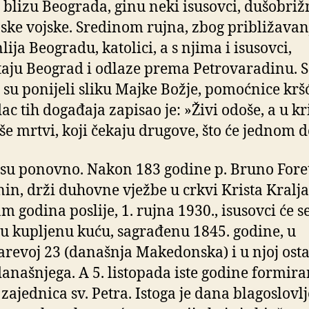
 blizu Beograda, ginu neki isusovci, dušobriž
ske vojske. Sredinom rujna, zbog približavan
ija Beogradu, katolici, a s njima i isusovci,
aju Beograd i odlaze prema Petrovaradinu. 
su ponijeli sliku Majke Božje, pomoćnice krš
ac tih događaja zapisao je: »Živi odoše, a u kr
še mrtvi, koji čekaju drugove, što će jednom 
i su ponovno. Nakon 183 godine p. Bruno Foret
nin, drži duhovne vježbe u crkvi Krista Kralja
m godina poslije, 1. rujna 1930., isusovci će s
i u kupljenu kuću, sagrađenu 1845. godine, u
revoj 23 (današnja Makedonska) i u njoj osta
anašnjega. A 5. listopada iste godine formira
zajednica sv. Petra. Istoga je dana blagoslovl