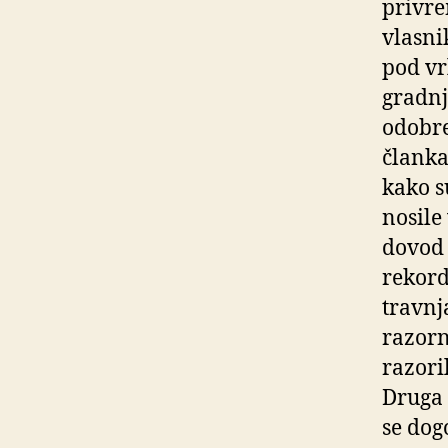
privre
vlasni
pod vr
gradnj
odobre
članka
kako s
nosile
dovod 
rekord
travnj
razorn
razori
Druga 
se dog