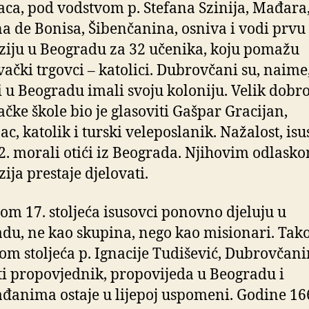
aca, pod vodstvom p. Stefana Szinija, Mađara, 
a de Bonisa, Šibenčanina, osniva i vodi prvu
iju u Beogradu za 32 učenika, koju pomažu
ački trgovci – katolici. Dubrovčani su, naime
i u Beogradu imali svoju koloniju. Velik dobro
ačke škole bio je glasoviti Gašpar Gracijan,
ac, katolik i turski veleposlanik. Nažalost, isu
2. morali otići iz Beograda. Njihovim odlasko
ija prestaje djelovati.
om 17. stoljeća isusovci ponovno djeluju u
du, ne kao skupina, nego kao misionari. Tak
om stoljeća p. Ignacije Tudišević, Dubrovčani
i propovjednik, propovijeda u Beogradu i
đanima ostaje u lijepoj uspomeni. Godine 166