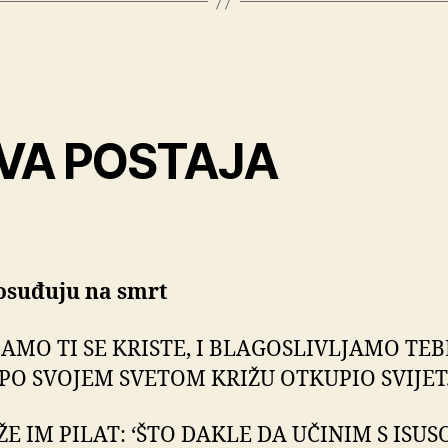
VA POSTAJA
 osuđuju na smrt
AMO TI SE KRISTE, I BLAGOSLIVLJAMO TEB
I PO SVOJEM SVETOM KRIŽU OTKUPIO SVIJET
ŽE IM PILAT: ‘ŠTO DAKLE DA UČINIM S ISU