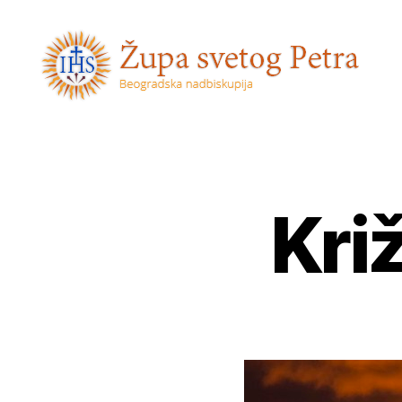
Sveti
Petar
Kri