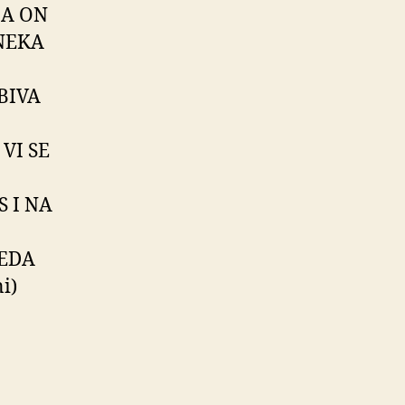
 A ON
‘NEKA
BIVA
VI SE
 I NA
REDA
i)