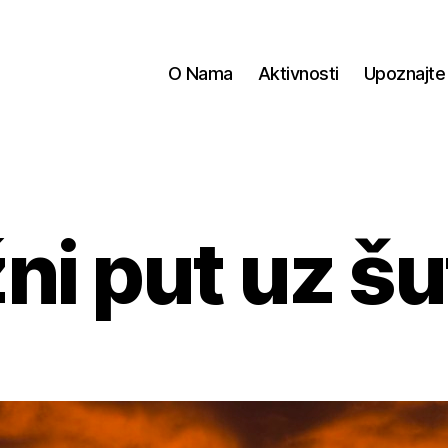
O Nama
Aktivnosti
Upoznajte
žni put uz šu