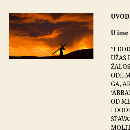
UVOD
U ime 
”I DO
UŽAS 
ŽALOS
ODE M
GA, A
‘ABBA
OD ME
I DOĐ
SPAVA
MOLIT