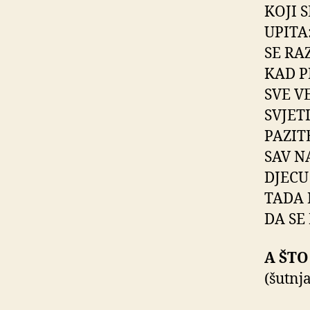
KOJI S
UPITA:
SE RA
KAD P
SVE V
SVJET
PAZIT
SAV N
DJECU
TADA 
DA SE 
A ŠTO
(šutnja