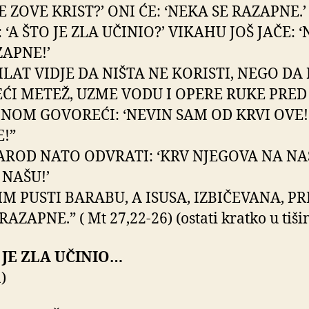
E ZOVE KRIST?’ ONI ĆE: ‘NEKA SE RAZAPNE.’
 ‘A ŠTO JE ZLA UČINIO?’ VIKAHU JOŠ JAČE: 
ZAPNE!’
ILAT VIDJE DA NIŠTA NE KORISTI, NEGO DA 
EĆI METEŽ, UZME VODU I OPERE RUKE PRED
INOM GOVOREĆI: ‘NEVIN SAM OD KRVI OVE! 
E!”
AROD NATO ODVRATI: ‘KRV NJEGOVA NA NAS
 NAŠU!’
IM PUSTI BARABU, A ISUSA, IZBIČEVANA, P
RAZAPNE.” ( Mt 27,22-26) (ostati kratko u tišin
 JE ZLA UČINIO…
)