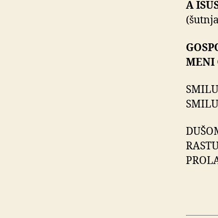
A ISU
(šutnja
GOSPO
MENI 
SMILU
SMILU
DUŠO
RAST
PROLA