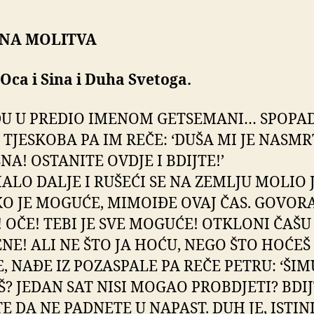
NA MOLITVA
Oca i Sina i Duha Svetoga.
ĐU U PREDIO IMENOM GETSEMANI… SPOPA
I TJESKOBA PA IM REČE: ‘DUŠA MI JE NASMR
NA! OSTANITE OVDJE I BDIJTE!’
ALO DALJE I RUŠEĆI SE NA ZEMLJU MOLIO 
KO JE MOGUĆE, MIMOIĐE OVAJ ČAS. GOVORA
! OČE! TEBI JE SVE MOGUĆE! OTKLONI ČAŠU
NE! ALI NE ŠTO JA HOĆU, NEGO ŠTO HOĆEŠ T
E, NAĐE IZ POZASPALE PA REČE PETRU: ‘ŠIM
Š? JEDAN SAT NISI MOGAO PROBDJETI? BDIJ
E DA NE PADNETE U NAPAST. DUH JE, ISTINI