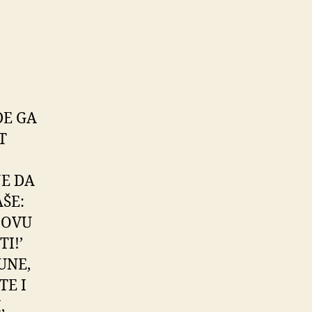
DE GA
T
JE DA
ŠE:
 OVU
I!’
UNE,
TE I
,