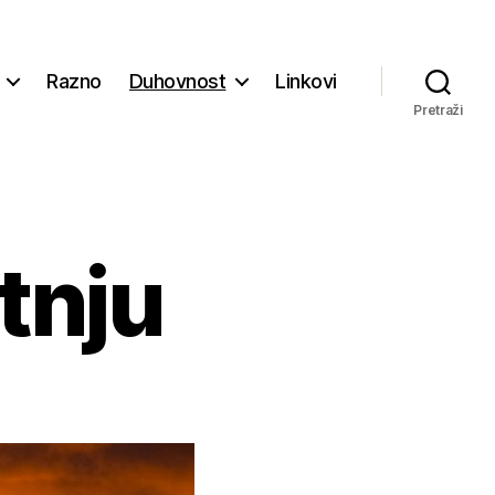
Razno
Duhovnost
Linkovi
Pretraži
tnju