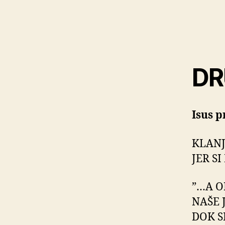
DR
Isus p
KLANJ
JER S
”…A O
NAŠE 
DOK S