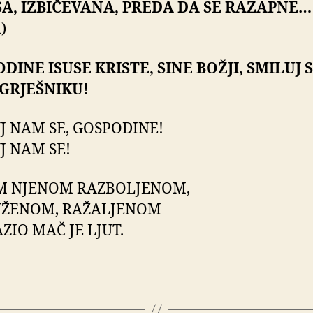
SA, IZBIČEVANA, PREDA DA SE RAZAPNE…
)
DINE ISUSE KRISTE, SINE BOŽJI, SMILUJ 
GRJEŠNIKU!
J NAM SE, GOSPODINE!
J NAM SE!
M NJENOM RAZBOLJENOM,
UŽENOM, RAŽALJENOM
ZIO MAČ JE LJUT.