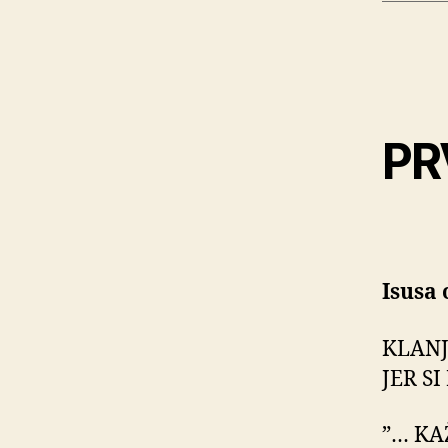
PR
Isusa
KLANJ
JER S
”… KA