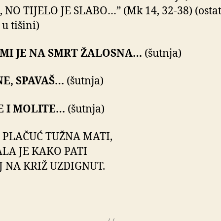
 NO TIJELO JE SLABO…” (Mk 14, 32-38) (ostat
u tišini)
MI JE NA SMRT ŽALOSNA…
(šutnja)
E, SPAVAŠ…
(šutnja)
E I MOLITE…
(šutnja)
 PLAČUĆ TUŽNA MATI,
LA JE KAKO PATI
OJ NA KRIŽ UZDIGNUT.