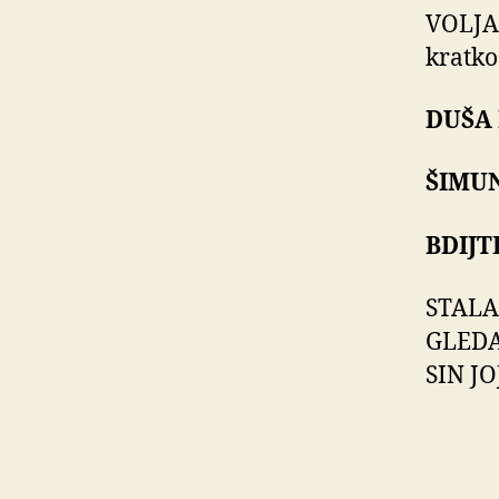
VOLJA,
kratko 
DUŠA 
ŠIMUN
BDIJT
STALA
GLEDA
SIN J