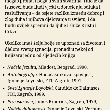
mogao pronaći Boga u svim stvarima. Htio je da
isusovci budu ljudi vješti u donošenju odluka i
razlučivanju – da osjete razliku između dobrog i
zlog duha i njihova djelovanja u svijetu, i da
budu uvijek spremni da ljube i služe Kristu i
Crkvi.
Ukoliko imaš želju bolje se upoznati sa životom i
djelom svetog Ignacija, pronađi u nekoj od
knjižara jednu od sljedećih knjiga:
Načela jezuita
, Mladost, Beograd, 1990.
Autobiografija
. Hodočasnikova ispovijest,
Ignacije Loyolski, FTI, Zagreb, 1991.
Sveti Ignacije Loyolski
, Cándido de Dalmases,
FDI, Zagreb, 1989.
Prvi isusovci
, James Brodrick, Zagreb, 1979,
Načela duhovnosti
, Ignacije Loyolski, Verbum,