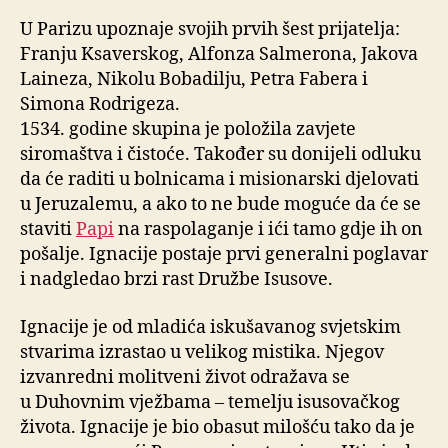
U Parizu upoznaje svojih prvih šest prijatelja:
Franju Ksaverskog, Alfonza Salmerona, Jakova
Laineza, Nikolu Bobadilju, Petra Fabera i
Simona Rodrigeza.
1534. godine skupina je položila zavjete
siromaštva i čistoće. Također su donijeli odluku
da će raditi u bolnicama i misionarski djelovati
u Jeruzalemu, a ako to ne bude moguće da će se
staviti
Papi
na raspolaganje i ići tamo gdje ih on
pošalje. Ignacije postaje prvi generalni poglavar
i nadgledao brzi rast Družbe Isusove.
Ignacije je od mladića iskušavanog svjetskim
stvarima izrastao u velikog mistika. Njegov
izvanredni molitveni život odražava se
u Duhovnim vježbama – temelju isusovačkog
života. Ignacije je bio obasut milošću tako da je