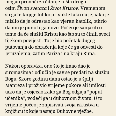
mogao pronaći za čitanje ništa drugo
osim
Životi svetaca
i
Život Kristov
. Vremenom
su ga te knjige toliko privukle tako da je, iako je
mislio da je odrastao kao vjeran katolik, otkrio
da mu je puno toga novo. Počeo je sanjariti o
tome da će služiti Kristu kao što su to činili sveci
tijekom povijesti. To je bio početak dugog
putovanja do obraćenja koje će ga odvesti do
Jeruzalema, zatim Pariza i na kraju Rima.
Nakon oporavka, ono što je imao dao je
siromasima i odlučio je sav se predati na službu
Bogu. Skoro godinu dana ostao je u špilji
Manreza i proživio vrijeme pokore ali imilosti
tako da je osjećao kako ga Bog odgaja ”poput
učenika”, vodeći ga u duhovnom životu. U to
vrijeme počeo je zapisivati svoja iskustva u
knjižicu iz koje nastaju Duhovne vježbe.