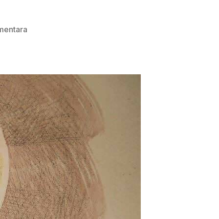
na
mentara
DUHOVNA
OBNOVA
UOČI
PETROVA