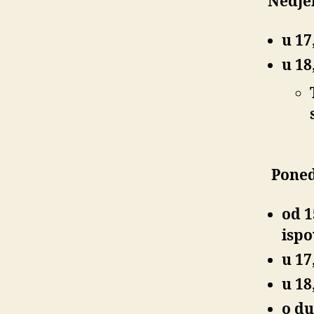
Nedjel
u 17
u 18
Ponedj
od 1
ispo
u 17
u 18
o d