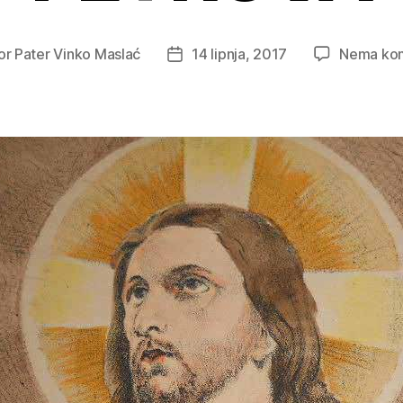
or
Pater Vinko Maslać
14 lipnja, 2017
Nema ko
Datum
e
objave