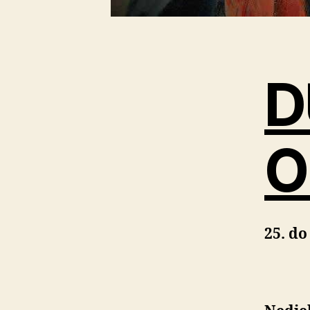
D
O
25. d