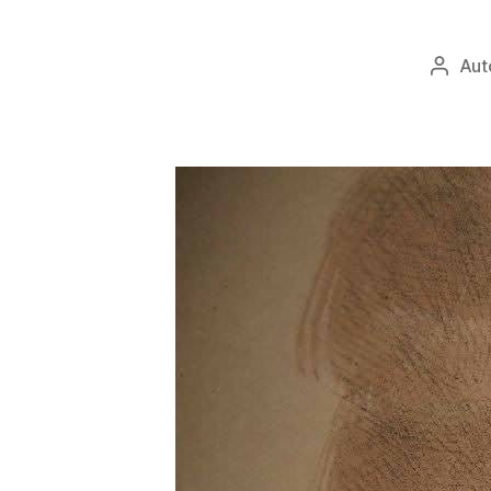
Aut
Autor
objav