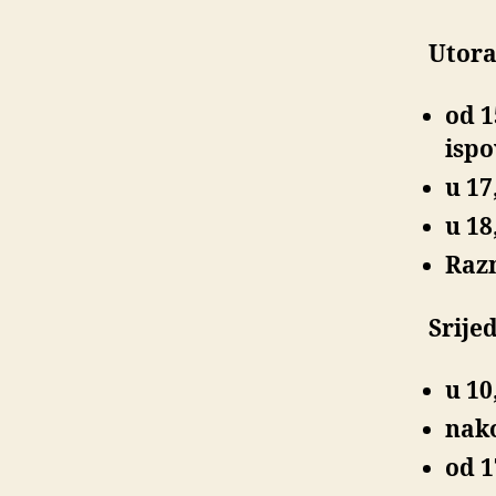
Utorak
od 1
ispo
u 17
u 18
Raz
Srijed
u 10
nako
od 1