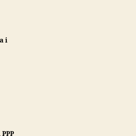
a i
 PPP