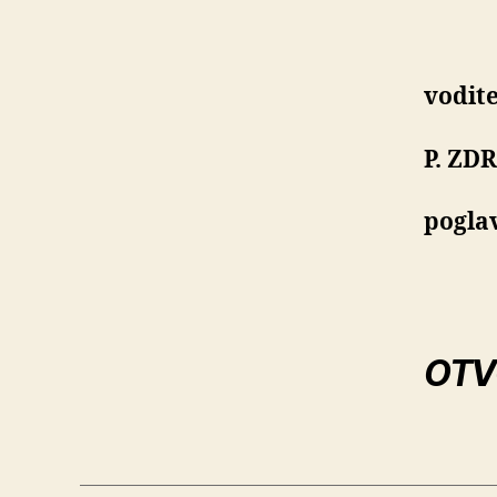
vodit
P. ZD
poglav
OTV