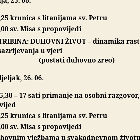
ja, 25. 06.
,25 krunica s litanijama sv. Petru
,00 sv. Misa s propovijedi
TRIBINA: DUHOVNI ŽIVOT –
dinamika rast
sazrijevanja u vjeri
(postati duhovno zreo)
eljak, 26. 06.
5,30 – 17 sati primanje na osobni razgovor,
vijed
,25 krunica s litanijama sv. Petru
,00 sv. Misa s propovijedi
uhovnim vježbama u svakodnevnom životu