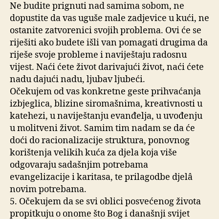
Ne budite prignuti nad samima sobom, ne
dopustite da vas uguše male zadjevice u kući, ne
ostanite zatvorenici svojih problema. Ovi će se
riješiti ako budete išli van pomagati drugima da
riješe svoje probleme i naviještaju radosnu
vijest. Naći ćete život darivajući život, naći ćete
nadu dajući nadu, ljubav ljubeći.
Očekujem od vas konkretne geste prihvaćanja
izbjeglica, blizine siromašnima, kreativnosti u
katehezi, u naviještanju evanđelja, u uvođenju
u molitveni život. Samim tim nadam se da će
doći do racionalizacije struktura, ponovnog
korištenja velikih kuća za djela koja više
odgovaraju sadašnjim potrebama
evangelizacije i karitasa, te prilagodbe djelâ
novim potrebama.
5. Očekujem da se svi oblici posvećenog života
propitkuju o onome što Bog i današnji svijet