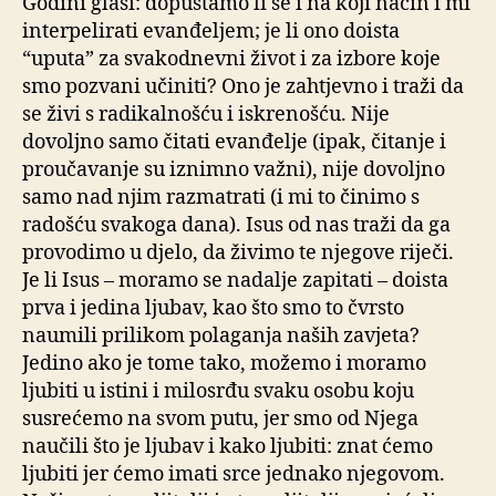
Godini glasi: dopuštamo li se i na koji način i mi
interpelirati evanđeljem; je li ono doista
“uputa” za svakodnevni život i za izbore koje
smo pozvani učiniti? Ono je zahtjevno i traži da
se živi s radikalnošću i iskrenošću. Nije
dovoljno samo čitati evanđelje (ipak, čitanje i
proučavanje su iznimno važni), nije dovoljno
samo nad njim razmatrati (i mi to činimo s
radošću svakoga dana). Isus od nas traži da ga
provodimo u djelo, da živimo te njegove riječi.
Je li Isus – moramo se nadalje zapitati – doista
prva i jedina ljubav, kao što smo to čvrsto
naumili prilikom polaganja naših zavjeta?
Jedino ako je tome tako, možemo i moramo
ljubiti u istini i milosrđu svaku osobu koju
susrećemo na svom putu, jer smo od Njega
naučili što je ljubav i kako ljubiti: znat ćemo
ljubiti jer ćemo imati srce jednako njegovom.