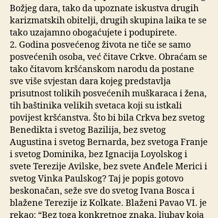
Božjeg dara, tako da upoznate iskustva drugih
karizmatskih obitelji, drugih skupina laika te se
tako uzajamno obogaćujete i podupirete.
2. Godina posvećenog života ne tiče se samo
posvećenih osoba, već čitave Crkve. Obraćam se
tako čitavom kršćanskom narodu da postane
sve više svjestan dara kojeg predstavlja
prisutnost tolikih posvećenih muškaraca i žena,
tih baštinika velikih svetaca koji su istkali
povijest kršćanstva. Što bi bila Crkva bez svetog
Benedikta i svetog Bazilija, bez svetog
Augustina i svetog Bernarda, bez svetoga Franje
i svetog Dominika, bez Ignacija Loyolskog i
svete Terezije Avilske, bez svete Anđele Merici i
svetog Vinka Paulskog? Taj je popis gotovo
beskonačan, seže sve do svetog Ivana Bosca i
blažene Terezije iz Kolkate. Blaženi Pavao VI. je
rekao: “Bez toga konkretnog znaka, ljubav koja