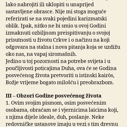
lako nabrojiti ili uklopiti u unaprijed
sastavljene obrasce. Nije mi stoga moguće
referirati se na svaki pojedini karizmatski
oblik. Ipak, nitko ne bi smio u ovoj Godini
izmaknuti ozbiljnom preispitivanju o svojoj
prisutnosti u životu Crkve i o načinu na koji
odgovara na stalna i nova pitanja koja se uzdižu
oko nas, na vapaj siromašnih.
Jedino u toj pozornosti na potrebe svijeta i u
poučljivosti poticajima Duha, ova će se Godina
posvećenog života pretvoriti u istinski kairòs,
Božje vrijeme bogato milošću i preobrazbom.
III – Obzori Godine posvećenog života
1. Ovim svojim pismom, osim posvećenim
osobama, obraćam se i vjernicima laicima koji,
s njima dijele ideale, duh, poslanje. Neke
redovničke ustanove imaju u vezi s tim drevnu