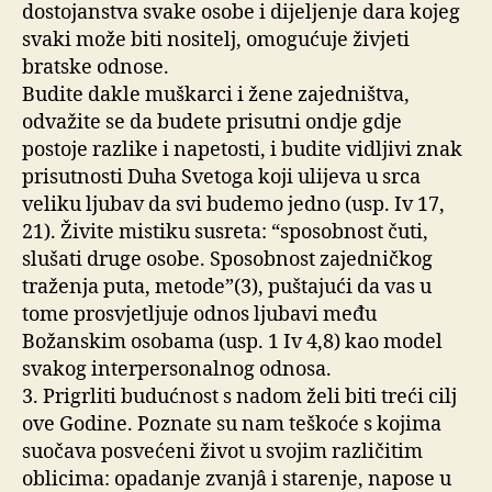
dostojanstva svake osobe i dijeljenje dara kojeg
svaki može biti nositelj, omogućuje živjeti
bratske odnose.
Budite dakle muškarci i žene zajedništva,
odvažite se da budete prisutni ondje gdje
postoje razlike i napetosti, i budite vidljivi znak
prisutnosti Duha Svetoga koji ulijeva u srca
veliku ljubav da svi budemo jedno (usp. Iv 17,
21). Živite mistiku susreta: “sposobnost čuti,
slušati druge osobe. Sposobnost zajedničkog
traženja puta, metode”(3), puštajući da vas u
tome prosvjetljuje odnos ljubavi među
Božanskim osobama (usp. 1 Iv 4,8) kao model
svakog interpersonalnog odnosa.
3. Prigrliti budućnost s nadom želi biti treći cilj
ove Godine. Poznate su nam teškoće s kojima
suočava posvećeni život u svojim različitim
oblicima: opadanje zvanjâ i starenje, napose u