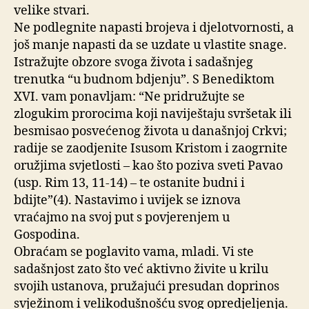
velike stvari.
Ne podlegnite napasti brojeva i djelotvornosti, a
još manje napasti da se uzdate u vlastite snage.
Istražujte obzore svoga života i sadašnjeg
trenutka “u budnom bdjenju”. S Benediktom
XVI. vam ponavljam: “Ne pridružujte se
zlogukim prorocima koji naviještaju svršetak ili
besmisao posvećenog života u današnjoj Crkvi;
radije se zaodjenite Isusom Kristom i zaogrnite
oružjima svjetlosti – kao što poziva sveti Pavao
(usp. Rim 13, 11-14) – te ostanite budni i
bdijte”(4). Nastavimo i uvijek se iznova
vraćajmo na svoj put s povjerenjem u
Gospodina.
Obraćam se poglavito vama, mladi. Vi ste
sadašnjost zato što već aktivno živite u krilu
svojih ustanova, pružajući presudan doprinos
svježinom i velikodušnošću svog opredjeljenja.