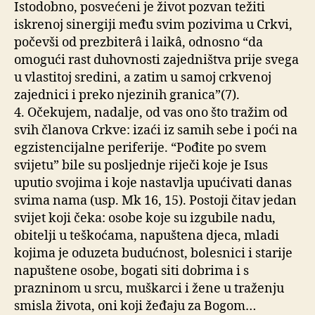
Istodobno, posvećeni je život pozvan težiti
iskrenoj sinergiji među svim pozivima u Crkvi,
počevši od prezbiterâ i laikâ, odnosno “da
omogući rast duhovnosti zajedništva prije svega
u vlastitoj sredini, a zatim u samoj crkvenoj
zajednici i preko njezinih granica”(7).
4. Očekujem, nadalje, od vas ono što tražim od
svih članova Crkve: izaći iz samih sebe i poći na
egzistencijalne periferije. “Pođite po svem
svijetu” bile su posljednje riječi koje je Isus
uputio svojima i koje nastavlja upućivati danas
svima nama (usp. Mk 16, 15). Postoji čitav jedan
svijet koji čeka: osobe koje su izgubile nadu,
obitelji u teškoćama, napuštena djeca, mladi
kojima je oduzeta budućnost, bolesnici i starije
napuštene osobe, bogati siti dobrima i s
prazninom u srcu, muškarci i žene u traženju
smisla života, oni koji žeđaju za Bogom…