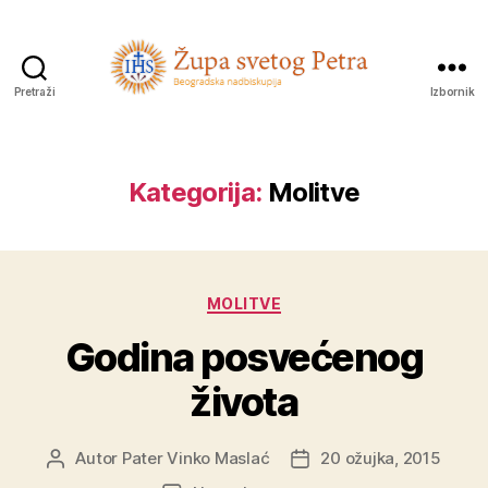
Pretraži
Izbornik
Sveti
Petar
Kategorija:
Molitve
Kategorije
MOLITVE
Godina posvećenog
života
Autor
Pater Vinko Maslać
20 ožujka, 2015
Autor
Datum
objave
objave