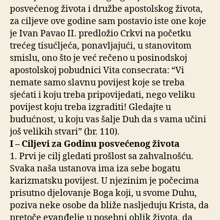
posvećenog života i družbe apostolskog života,
za ciljeve ove godine sam postavio iste one koje
je Ivan Pavao II. predložio Crkvi na početku
trećeg tisućljeća, ponavljajući, u stanovitom
smislu, ono što je već rečeno u posinodskoj
apostolskoj pobudnici Vita consecrata: “Vi
nemate samo slavnu povijest koje se treba
sjećati i koju treba pripovijedati, nego veliku
povijest koju treba izgraditi! Gledajte u
budućnost, u koju vas šalje Duh da s vama učini
još velikih stvari” (br. 110).
I – Ciljevi za Godinu posvećenog života
1. Prvi je cilj gledati prošlost sa zahvalnošću.
Svaka naša ustanova ima iza sebe bogatu
karizmatsku povijest. U njezinim je počecima
prisutno djelovanje Boga koji, u svome Duhu,
poziva neke osobe da bliže nasljeduju Krista, da
pretoče evanđelje u posebni oblik života, da