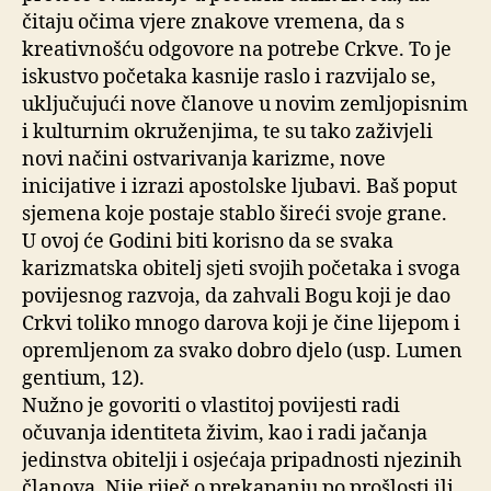
čitaju očima vjere znakove vremena, da s
kreativnošću odgovore na potrebe Crkve. To je
iskustvo početaka kasnije raslo i razvijalo se,
uključujući nove članove u novim zemljopisnim
i kulturnim okruženjima, te su tako zaživjeli
novi načini ostvarivanja karizme, nove
inicijative i izrazi apostolske ljubavi. Baš poput
sjemena koje postaje stablo šireći svoje grane.
U ovoj će Godini biti korisno da se svaka
karizmatska obitelj sjeti svojih početaka i svoga
povijesnog razvoja, da zahvali Bogu koji je dao
Crkvi toliko mnogo darova koji je čine lijepom i
opremljenom za svako dobro djelo (usp. Lumen
gentium, 12).
Nužno je govoriti o vlastitoj povijesti radi
očuvanja identiteta živim, kao i radi jačanja
jedinstva obitelji i osjećaja pripadnosti njezinih
članova. Nije riječ o prekapanju po prošlosti ili