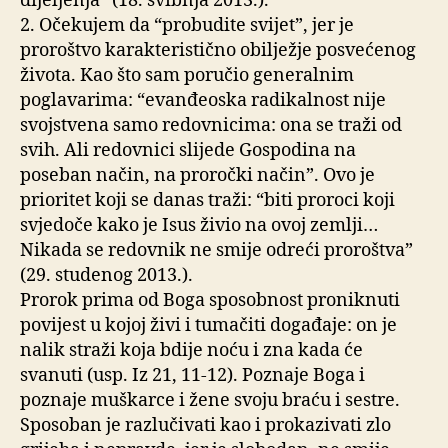
dijeljenja” (18. svibnja 2013.).
2. Očekujem da “probudite svijet”, jer je
proroštvo karakteristično obilježje posvećenog
života. Kao što sam poručio generalnim
poglavarima: “evanđeoska radikalnost nije
svojstvena samo redovnicima: ona se traži od
svih. Ali redovnici slijede Gospodina na
poseban način, na proročki način”. Ovo je
prioritet koji se danas traži: “biti proroci koji
svjedoče kako je Isus živio na ovoj zemlji…
Nikada se redovnik ne smije odreći proroštva”
(29. studenog 2013.).
Prorok prima od Boga sposobnost proniknuti
povijest u kojoj živi i tumačiti događaje: on je
nalik straži koja bdije noću i zna kada će
svanuti (usp. Iz 21, 11-12). Poznaje Boga i
poznaje muškarce i žene svoju braću i sestre.
Sposoban je razlučivati kao i prokazivati zlo