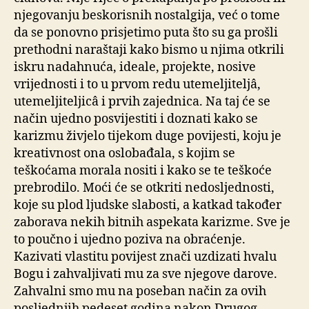
njegovanju beskorisnih nostalgija, već o tome
da se ponovno prisjetimo puta što su ga prošli
prethodni naraštaji kako bismo u njima otkrili
iskru nadahnuća, ideale, projekte, nosive
vrijednosti i to u prvom redu utemeljiteljâ,
utemeljiteljicâ i prvih zajednica. Na taj će se
način ujedno posvijestiti i doznati kako se
karizmu živjelo tijekom duge povijesti, koju je
kreativnost ona oslobađala, s kojim se
teškoćama morala nositi i kako se te teškoće
prebrodilo. Moći će se otkriti nedosljednosti,
koje su plod ljudske slabosti, a katkad također
zaborava nekih bitnih aspekata karizme. Sve je
to poučno i ujedno poziva na obraćenje.
Kazivati vlastitu povijest znači uzdizati hvalu
Bogu i zahvaljivati mu za sve njegove darove.
Zahvalni smo mu na poseban način za ovih
posljednjih pedeset godina nakon Drugog