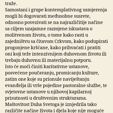
traže.
Samostani i grupe kontemplativnog usmjerenja
mogli bi dogovarati međusobne susrete,
odnosno povezivati se na najrazličitije načine
sa ciljem uzajamne razmjene iskustava o
molitvenom životu, o tome kako rasti u
zajedništvu sa čitavom Crkvom, kako podupirati
progonjene kršćane, kako prihvaćati i pratiti
oni koji teže intenzivnijem duhovnom životu ili
trebaju duhovnu ili materijalnu potporu.
Isto će moći činiti karitativne ustanove,
posvećene poučavanju, promicanju kulture,
zatim one koje su prionule naviještanju
evanđelja ili vrše pojedine pastoralne službe, te
svjetovne ustanove u njihovoj kapilarnoj
prisutnosti u društvenim strukturama.
Maštovitost Duha Svetoga je iznjedrila tako
različite načine života i djela koje nije moguće