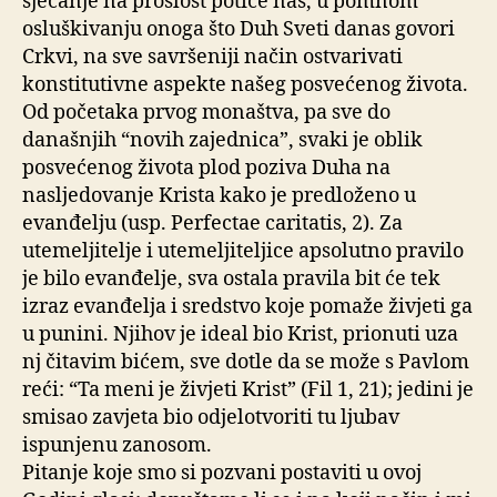
sjećanje na prošlost potiče nas, u pomnom
osluškivanju onoga što Duh Sveti danas govori
Crkvi, na sve savršeniji način ostvarivati
konstitutivne aspekte našeg posvećenog života.
Od početaka prvog monaštva, pa sve do
današnjih “novih zajednica”, svaki je oblik
posvećenog života plod poziva Duha na
nasljedovanje Krista kako je predloženo u
evanđelju (usp. Perfectae caritatis, 2). Za
utemeljitelje i utemeljiteljice apsolutno pravilo
je bilo evanđelje, sva ostala pravila bit će tek
izraz evanđelja i sredstvo koje pomaže živjeti ga
u punini. Njihov je ideal bio Krist, prionuti uza
nj čitavim bićem, sve dotle da se može s Pavlom
reći: “Ta meni je živjeti Krist” (Fil 1, 21); jedini je
smisao zavjeta bio odjelotvoriti tu ljubav
ispunjenu zanosom.
Pitanje koje smo si pozvani postaviti u ovoj