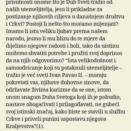
prisutnosti onome što je Duh Sveti tražio od
naših utemeljitelja, jesu li prikladne za
postizanje njihovih ciljeva u današnjem društvu
i Crkvi? Postoji li nešto što moramo mijenjati?
Imamo li istu veliku ljubav prema našem
narodu, jesmo li mu blizu do te mjere da
dijelimo njegove radosti i boli, tako da uistinu
možemo shvatiti potrebe i pružiti svoj doprinos
da na njih odgovorimo? “Ista velikodušnost i
samoodricanje koji su potaknuli utemeljitelje –
tražio je već sveti Ivan Pavao II. – moraju
pokretati vas, njihove duhovne sinove, da
održavate živima karizme da se one, istom
onom snagom Duha Svetoga koji ih je pobudio,
nastave obogaćivati i prilagođavati, ne gubeći
svoj istinski značaj, kako biste se stavili u službu
Crkve i priveli punini uspostavu njegova
Kraljevstva”(1).