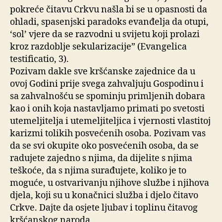
pokreće čitavu Crkvu našla bi se u opasnosti da
ohladi, spasenjski paradoks evanđelja da otupi,
‘sol’ vjere da se razvodni u svijetu koji prolazi
kroz razdoblje sekularizacije” (Evangelica
testificatio, 3).
Pozivam dakle sve kršćanske zajednice da u
ovoj Godini prije svega zahvaljuju Gospodinu i
sa zahvalnošću se spominju primljenih dobara
kao i onih koja nastavljamo primati po svetosti
utemeljitelja i utemeljiteljica i vjernosti vlastitoj
karizmi tolikih posvećenih osoba. Pozivam vas
da se svi okupite oko posvećenih osoba, da se
radujete zajedno s njima, da dijelite s njima
teškoće, da s njima surađujete, koliko je to
moguće, u ostvarivanju njihove službe i njihova
djela, koji su u konačnici služba i djelo čitavo
Crkve. Dajte da osjete ljubav i toplinu čitavog
kršćanskog naroda.