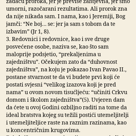
zadaću proroka, jer je previše zahtjevna, jer smo
umorni, razočarani rezultatima. Ali prorok zna
da nije nikada sam. I nama, kao i Jeremiji, Bog
jamči: “Ne boj… se: jer ja sam s tobom da te
izbavim” (Jr 1, 8).
3. Redovnici i redovnice, kao i sve druge
posvećene osobe, naziva se, kao što sam
maloprije podsjetio, “prekaljenima u
zajedništvu”. Očekujem zato da “duhovnost
zajedništva”, na koju je pokazao Ivan Pavao II.,
postane stvarnost te da vi budete prvi koji će
postati svjesni “velikog izazova koji je pred
nama” u ovom novom tisućljeću: “učiniti Crkvu
domom i školom zajedništva”(5). Uvjeren dam
da ćete u ovoj Godini ozbiljno raditi na tome da
ideal bratstva kojeg su težili postići utemeljitelji
i utemeljiteljice raste na raznim razinama, kao
u koncentričnim krugovima.