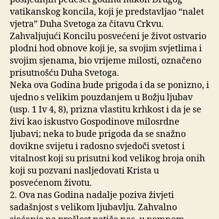
vatikanskog koncila, koji je predstavljao “nalet
vjetra” Duha Svetoga za čitavu Crkvu.
Zahvaljujući Koncilu posvećeni je život ostvario
plodni hod obnove koji je, sa svojim svjetlima i
svojim sjenama, bio vrijeme milosti, označeno
prisutnošću Duha Svetoga.
Neka ova Godina bude prigoda i da se ponizno, i
ujedno s velikim pouzdanjem u Božju ljubav
(usp. 1 Iv 4, 8), prizna vlastitu krhkost i da je se
živi kao iskustvo Gospodinove milosrdne
ljubavi; neka to bude prigoda da se snažno
dovikne svijetu i radosno svjedoči svetost i
vitalnost koji su prisutni kod velikog broja onih
koji su pozvani nasljedovati Krista u
posvećenom životu.
2. Ova nas Godina nadalje poziva živjeti
sadašnjost s velikom ljubavlju. Zahvalno