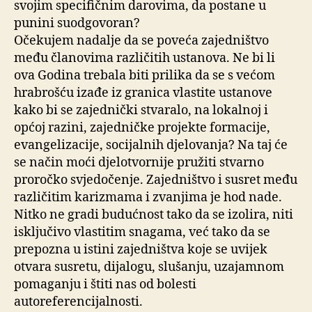
svojim specifičnim darovima, da postane u
punini suodgovoran?
Očekujem nadalje da se poveća zajedništvo
među članovima različitih ustanova. Ne bi li
ova Godina trebala biti prilika da se s većom
hrabrošću izađe iz granica vlastite ustanove
kako bi se zajednički stvaralo, na lokalnoj i
općoj razini, zajedničke projekte formacije,
evangelizacije, socijalnih djelovanja? Na taj će
se način moći djelotvornije pružiti stvarno
proročko svjedočenje. Zajedništvo i susret među
različitim karizmama i zvanjima je hod nade.
Nitko ne gradi budućnost tako da se izolira, niti
isključivo vlastitim snagama, već tako da se
prepozna u istini zajedništva koje se uvijek
otvara susretu, dijalogu, slušanju, uzajamnom
pomaganju i štiti nas od bolesti
autoreferencijalnosti.