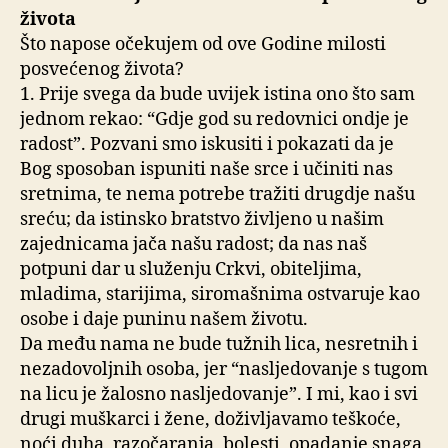
života
Što napose očekujem od ove Godine milosti
posvećenog života?
1. Prije svega da bude uvijek istina ono što sam
jednom rekao: “Gdje god su redovnici ondje je
radost”. Pozvani smo iskusiti i pokazati da je
Bog sposoban ispuniti naše srce i učiniti nas
sretnima, te nema potrebe tražiti drugdje našu
sreću; da istinsko bratstvo življeno u našim
zajednicama jača našu radost; da nas naš
potpuni dar u služenju Crkvi, obiteljima,
mladima, starijima, siromašnima ostvaruje kao
osobe i daje puninu našem životu.
Da među nama ne bude tužnih lica, nesretnih i
nezadovoljnih osoba, jer “nasljedovanje s tugom
na licu je žalosno nasljedovanje”. I mi, kao i svi
drugi muškarci i žene, doživljavamo teškoće,
noći duha, razočaranja, bolesti, opadanje snaga