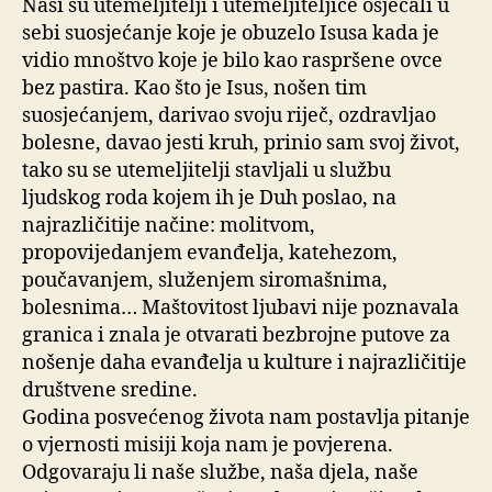
Naši su utemeljitelji i utemeljiteljice osjećali u
sebi suosjećanje koje je obuzelo Isusa kada je
vidio mnoštvo koje je bilo kao raspršene ovce
bez pastira. Kao što je Isus, nošen tim
suosjećanjem, darivao svoju riječ, ozdravljao
bolesne, davao jesti kruh, prinio sam svoj život,
tako su se utemeljitelji stavljali u službu
ljudskog roda kojem ih je Duh poslao, na
najrazličitije načine: molitvom,
propovijedanjem evanđelja, katehezom,
poučavanjem, služenjem siromašnima,
bolesnima… Maštovitost ljubavi nije poznavala
granica i znala je otvarati bezbrojne putove za
nošenje daha evanđelja u kulture i najrazličitije
društvene sredine.
Godina posvećenog života nam postavlja pitanje
o vjernosti misiji koja nam je povjerena.
Odgovaraju li naše službe, naša djela, naše