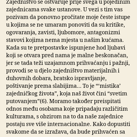
Zajedništvo se ostvaruje prije svega u pojedinim
zajednicama svake ustanove. U vezi s tim vas
pozivam da ponovno pročitate moje česte istupe
u kojima se ne umaram ponoviti da su kritike,
ogovaranja, zavisti, ljubomore, antagonizmi
stavovi kojima nema mjesta u našim kućama.
Kada su te pretpostavke ispunjene hod ljubavi
koji se otvara pred nama je malne beskonačan,
jer se tada teži uzajamnom prihvaćanju i pažnji,
provodi se u djelo zajedništvo materijalnih i
duhovnih dobara, bratsko ispravljanje,
poštivanje prema slabijima… To je “‘mistika’
zajedničkog života”, koja naš život čini “svetim
putovanjem”(6). Moramo također preispitati
odnos među osobama koje pripadaju različitim
kulturama, s obzirom na to da naše zajednice
postaju sve više internacionalne. Kako dopustiti
svakome da se izražava, da bude prihvaćen sa