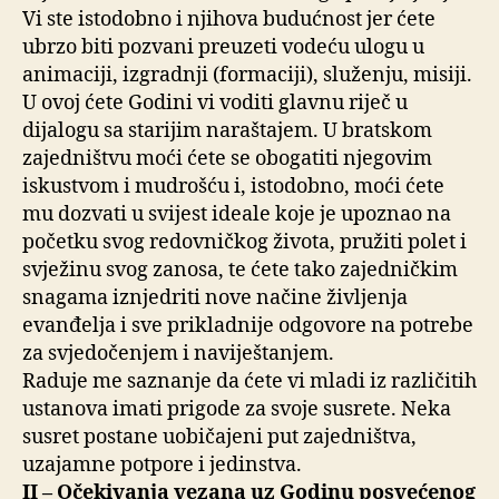
Vi ste istodobno i njihova budućnost jer ćete
ubrzo biti pozvani preuzeti vodeću ulogu u
animaciji, izgradnji (formaciji), služenju, misiji.
U ovoj ćete Godini vi voditi glavnu riječ u
dijalogu sa starijim naraštajem. U bratskom
zajedništvu moći ćete se obogatiti njegovim
iskustvom i mudrošću i, istodobno, moći ćete
mu dozvati u svijest ideale koje je upoznao na
početku svog redovničkog života, pružiti polet i
svježinu svog zanosa, te ćete tako zajedničkim
snagama iznjedriti nove načine življenja
evanđelja i sve prikladnije odgovore na potrebe
za svjedočenjem i naviještanjem.
Raduje me saznanje da ćete vi mladi iz različitih
ustanova imati prigode za svoje susrete. Neka
susret postane uobičajeni put zajedništva,
uzajamne potpore i jedinstva.
II – Očekivanja vezana uz Godinu posvećenog