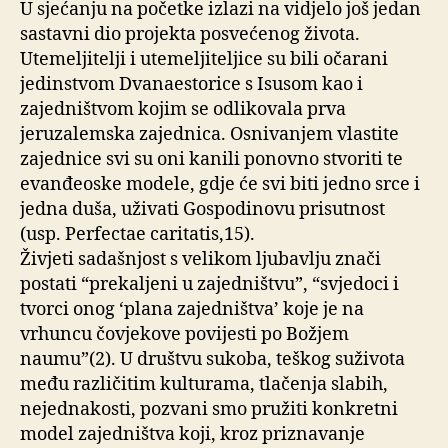
U sjećanju na početke izlazi na vidjelo još jedan
sastavni dio projekta posvećenog života.
Utemeljitelji i utemeljiteljice su bili očarani
jedinstvom Dvanaestorice s Isusom kao i
zajedništvom kojim se odlikovala prva
jeruzalemska zajednica. Osnivanjem vlastite
zajednice svi su oni kanili ponovno stvoriti te
evanđeoske modele, gdje će svi biti jedno srce i
jedna duša, uživati Gospodinovu prisutnost
(usp. Perfectae caritatis,15).
Živjeti sadašnjost s velikom ljubavlju znači
postati “prekaljeni u zajedništvu”, “svjedoci i
tvorci onog ‘plana zajedništva’ koje je na
vrhuncu čovjekove povijesti po Božjem
naumu”(2). U društvu sukoba, teškog suživota
među različitim kulturama, tlačenja slabih,
nejednakosti, pozvani smo pružiti konkretni
model zajedništva koji, kroz priznavanje