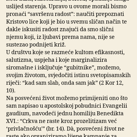
uslijed starenja. Upravo u ovome morali bismo
pronaći “savršenu radost”: naučiti prepoznati
Kristovo lice koji je bio u svemu sličan način te
dakle iskusiti radost znajući da smo slični
njemu koji, iz ljubavi prema nama, nije se
sustezao podnijeti križ.
U društvu koje se razmeće kultom efikasnosti,
salutizma, uspjeha i koje marginalizira
siromašne i isključuje “gubitnike”, možemo,
svojim životom, svjedočiti istinu svetopisamskih
riječi: “kad sam slab, onda sam jak” (2 Kor 12,
10).
Na posvećeni život možemo primijeniti ono što
sam napisao u apostolskoj pobudnici Evangelii
gaudium, navodeći jednu homiliju Benedikta
XVI.: “Crkva ne raste kroz prozelitizam već
‘privlačnošću'” (br. 14). Dà, posvećeni život ne
raste ako organiziramo lijepe kampanje za