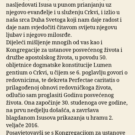
nasljedovati Isusa u punom prianjanju uz
njegovo evanđelje i u služenju Crkvi, i izlio u
naša srca Duha Svetoga koji nam daje radost i
daje nam svjedočiti čitavom svijetu njegovu
ljubav i njegovo milosrđe.
Dijeleći mišljenje mnogih od vas kao i
Kongregacije za ustanove posvećenog života i
družbe apostolskog života, u povodu 50.
obljetnice dogmatske konstitucije Lumen
gentium o Crkvi, u čijem se 6. poglavlju govori o
redovnicima, te dekreta Perfectae caritatis o
prilagođenoj obnovi redovničkoga života,
odlučio sam proglasiti Godinu posvećenog
života. Ona započinje 30. studenoga ove godine,
na prvu nedjelju došašća, a završava
blagdanom Isusova prikazanja u hramu 2.
veljače 2016.
Posavjetovavši se s Kongregacijom za ustanove