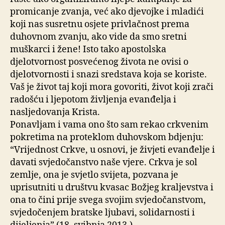
promicanje zvanja, već ako djevojke i mladići
koji nas susretnu osjete privlačnost prema
duhovnom zvanju, ako vide da smo sretni
muškarci i žene! Isto tako apostolska
djelotvornost posvećenog života ne ovisi o
djelotvornosti i snazi sredstava koja se koriste.
Vaš je život taj koji mora govoriti, život koji zrači
radošću i ljepotom življenja evanđelja i
nasljedovanja Krista.
Ponavljam i vama ono što sam rekao crkvenim
pokretima na proteklom duhovskom bdjenju:
“Vrijednost Crkve, u osnovi, je živjeti evanđelje i
davati svjedočanstvo naše vjere. Crkva je sol
zemlje, ona je svjetlo svijeta, pozvana je
uprisutniti u društvu kvasac Božjeg kraljevstva i
ona to čini prije svega svojim svjedočanstvom,
svjedočenjem bratske ljubavi, solidarnosti i