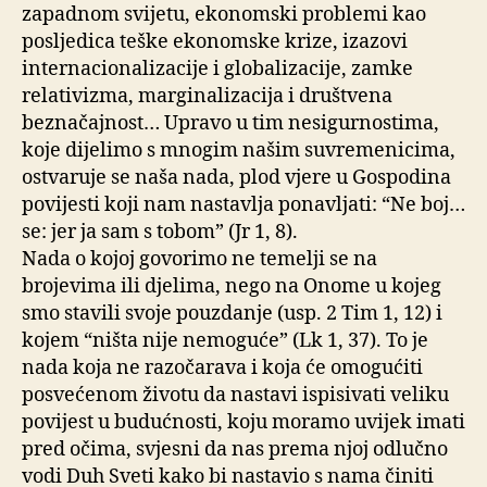
zapadnom svijetu, ekonomski problemi kao
posljedica teške ekonomske krize, izazovi
internacionalizacije i globalizacije, zamke
relativizma, marginalizacija i društvena
beznačajnost… Upravo u tim nesigurnostima,
koje dijelimo s mnogim našim suvremenicima,
ostvaruje se naša nada, plod vjere u Gospodina
povijesti koji nam nastavlja ponavljati: “Ne boj…
se: jer ja sam s tobom” (Jr 1, 8).
Nada o kojoj govorimo ne temelji se na
brojevima ili djelima, nego na Onome u kojeg
smo stavili svoje pouzdanje (usp. 2 Tim 1, 12) i
kojem “ništa nije nemoguće” (Lk 1, 37). To je
nada koja ne razočarava i koja će omogućiti
posvećenom životu da nastavi ispisivati veliku
povijest u budućnosti, koju moramo uvijek imati
pred očima, svjesni da nas prema njoj odlučno
vodi Duh Sveti kako bi nastavio s nama činiti