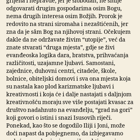
grijeha i nepravde, jer je slobodan, ne smije
odgovarati drugim gospodarima osim Bogu,
nema drugih interesa osim Božjih. Prorok je
redovito na strani siromaha i nezaštićenih, jer
zna da je sâm Bog na njihovoj strani. Očekujem
dakle da ne održavate živim “utopije”, već da
znate stvarati “druga mjesta”, gdje se živi
evanđeoska logika dara, bratstva, prihvaćanja
različitosti, uzajamne ljubavi. Samostani,
zajednice, duhovni centri, citadele, škole,
bolnice, obiteljski domovi i sva ona mjesta koja
su nastala kao plod karizmatske ljubavi i
kreativnosti i koja će i dalje nastajati s daljnjom
kreativnošću moraju sve više postajati kvasac za
društvo nadahnuto na evanđelju, “grad na gori”
koji govori o istini i snazi Isusovih riječi.
Ponekad, kao što se dogodilo Iliji i Joni, može
doći napast da pobjegnemo, da izbjegavamo