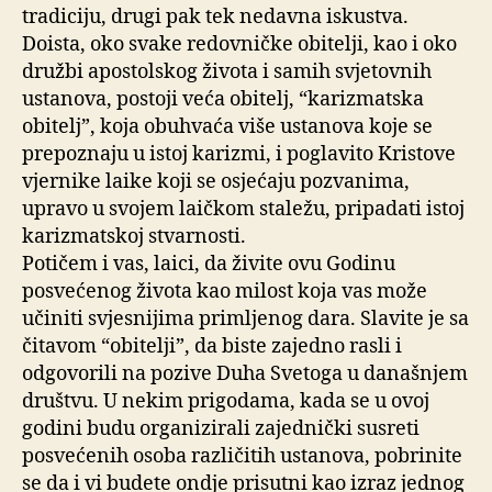
tradiciju, drugi pak tek nedavna iskustva.
Doista, oko svake redovničke obitelji, kao i oko
družbi apostolskog života i samih svjetovnih
ustanova, postoji veća obitelj, “karizmatska
obitelj”, koja obuhvaća više ustanova koje se
prepoznaju u istoj karizmi, i poglavito Kristove
vjernike laike koji se osjećaju pozvanima,
upravo u svojem laičkom staležu, pripadati istoj
karizmatskoj stvarnosti.
Potičem i vas, laici, da živite ovu Godinu
posvećenog života kao milost koja vas može
učiniti svjesnijima primljenog dara. Slavite je sa
čitavom “obitelji”, da biste zajedno rasli i
odgovorili na pozive Duha Svetoga u današnjem
društvu. U nekim prigodama, kada se u ovoj
godini budu organizirali zajednički susreti
posvećenih osoba različitih ustanova, pobrinite
se da i vi budete ondje prisutni kao izraz jednog