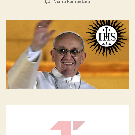
na
Nema komentara
Godina
posvećenog
života