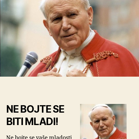
Ivan
Pavao
II
NE BOJTE SE
BITI MLADI!
Ne bojte se vaše mladosti,