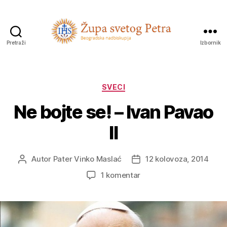
Pretraži
Izbornik
Sveti
Petar
Kategorije
SVECI
Ne bojte se! – Ivan Pavao
II
Autor
Pater Vinko Maslać
12 kolovoza, 2014
Autor
Datum
objave
objave
na
1 komentar
Ne
bojte
se!
–