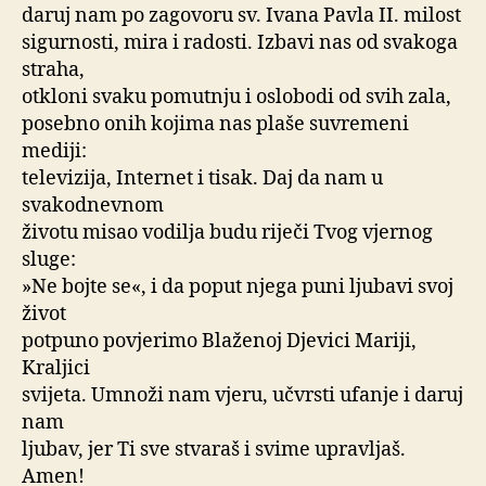
daruj nam po zagovoru sv. Ivana Pavla II. milost
sigurnosti, mira i radosti. Izbavi nas od svakoga
straha,
otkloni svaku pomutnju i oslobodi od svih zala,
posebno onih kojima nas plaše suvremeni
mediji:
televizija, Internet i tisak. Daj da nam u
svakodnevnom
životu misao vodilja budu riječi Tvog vjernog
sluge:
»Ne bojte se«, i da poput njega puni ljubavi svoj
život
potpuno povjerimo Blaženoj Djevici Mariji,
Kraljici
svijeta. Umnoži nam vjeru, učvrsti ufanje i daruj
nam
ljubav, jer Ti sve stvaraš i svime upravljaš.
Amen!