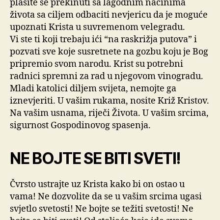
plašite se prekinuti sa lagodnim načinima
života sa ciljem odbaciti nevjericu da je moguće
upoznati Krista u suvremenom velegradu.
Vi ste ti koji trebaju ići “na raskrižja putova” i
pozvati sve koje susretnete na gozbu koju je Bog
pripremio svom narodu. Krist su potrebni
radnici spremni za rad u njegovom vinogradu.
Mladi katolici diljem svijeta, nemojte ga
iznevjeriti. U vašim rukama, nosite Križ Kristov.
Na vašim usnama, riječi Života. U vašim srcima,
sigurnost Gospodinovog spasenja.
NE BOJTE SE BITI SVETI!
Čvrsto ustrajte uz Krista kako bi on ostao u
vama! Ne dozvolite da se u vašim srcima ugasi
svjetlo svetosti! Ne bojte se težiti svetosti! Ne