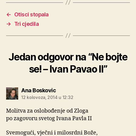
←
Otisci stopala
→
Tri cjedila
Jedan odgovor na “Ne bojte
se! – Ivan Pavao II”
kaže:
Ana Boskovic
12 kolovoza, 2014 u 12:32
Molitva za oslobođenje od Zloga
po zagovoru svetog Ivana Pavla II
Svemogući, vječni i milosrdni Bože,