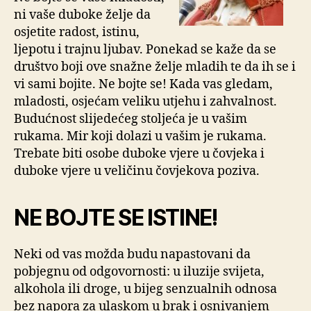
ni vaše duboke želje da
osjetite radost, istinu,
ljepotu i trajnu ljubav. Ponekad se kaže da se
društvo boji ove snažne želje mladih te da ih se i
vi sami bojite. Ne bojte se! Kada vas gledam,
mladosti, osjećam veliku utjehu i zahvalnost.
Budućnost slijedećeg stoljeća je u vašim
rukama. Mir koji dolazi u vašim je rukama.
Trebate biti osobe duboke vjere u čovjeka i
duboke vjere u veličinu čovjekova poziva.
NE BOJTE SE ISTINE!
Neki od vas možda budu napastovani da
pobjegnu od odgovornosti: u iluzije svijeta,
alkohola ili droge, u bijeg senzualnih odnosa
bez napora za ulaskom u brak i osnivanjem