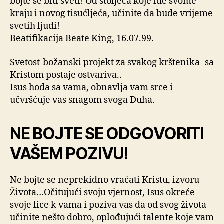
bojte se biti sveti! Od stoljeća koje ide svome
kraju i novog tisućljeća, učinite da bude vrijeme
svetih ljudi!
Beatifikacija Beate King, 16.07.99.
Svetost-božanski projekt za svakog krštenika- sa
Kristom postaje ostvariva..
Isus hoda sa vama, obnavlja vam srce i
učvršćuje vas snagom svoga Duha.
NE BOJTE SE ODGOVORITI
VAŠEM POZIVU!
Ne bojte se neprekidno vraćati Kristu, izvoru
Života…Očitujući svoju vjernost, Isus okreće
svoje lice k vama i poziva vas da od svog života
učinite nešto dobro, oplođujući talente koje vam