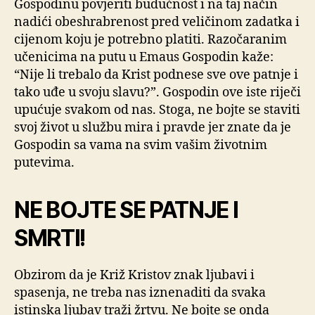
Gospodinu povjeriti budućnost i na taj način
nadići obeshrabrenost pred veličinom zadatka i
cijenom koju je potrebno platiti. Razočaranim
učenicima na putu u Emaus Gospodin kaže:
“Nije li trebalo da Krist podnese sve ove patnje i
tako uđe u svoju slavu?”. Gospodin ove iste riječi
upućuje svakom od nas. Stoga, ne bojte se staviti
svoj život u službu mira i pravde jer znate da je
Gospodin sa vama na svim vašim životnim
putevima.
NE BOJTE SE PATNJE I
SMRTI!
Obzirom da je Križ Kristov znak ljubavi i
spasenja, ne treba nas iznenaditi da svaka
istinska ljubav traži žrtvu. Ne bojte se onda