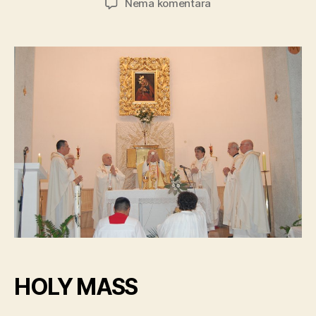
na
Nema komentara
Holly
Mass
–
St.
Peter
Catholic
Church
HOLY MASS