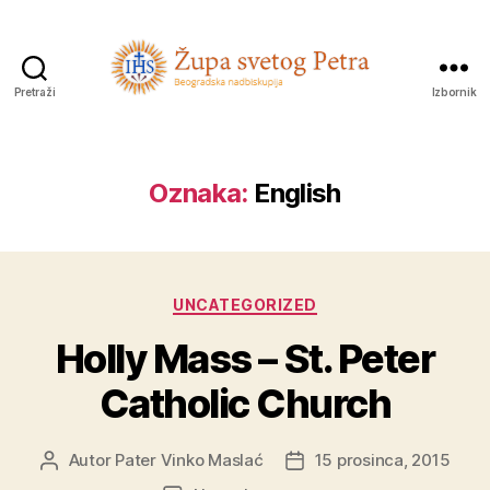
Pretraži
Izbornik
Sveti
Petar
Oznaka:
English
Kategorije
UNCATEGORIZED
Holly Mass – St. Peter
Catholic Church
Autor
Pater Vinko Maslać
15 prosinca, 2015
Autor
Datum
objave
objave