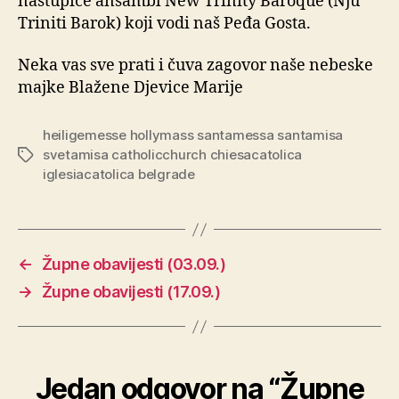
nastupiće ansambl New Trinity Baroque (Nju
Triniti Barok) koji vodi naš Peđa Gosta.
Neka vas sve prati i čuva zagovor naše nebeske
majke Blažene Djevice Marije
heiligemesse hollymass santamessa santamisa
svetamisa catholicchurch chiesacatolica
Oznake
iglesiacatolica belgrade
←
Župne obavijesti (03.09.)
→
Župne obavijesti (17.09.)
Jedan odgovor na “Župne