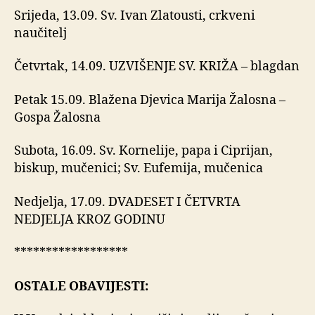
Srijeda, 13.09. Sv. Ivan Zlatousti, crkveni
naučitelj
Četvrtak, 14.09. UZVIŠENJE SV. KRIŽA – blagdan
Petak 15.09. Blažena Djevica Marija Žalosna –
Gospa Žalosna
Subota, 16.09. Sv. Kornelije, papa i Ciprijan,
biskup, mučenici; Sv. Eufemija, mučenica
Nedjelja, 17.09. DVADESET I ČETVRTA
NEDJELJA KROZ GODINU
******************
OSTALE OBAVIJESTI: