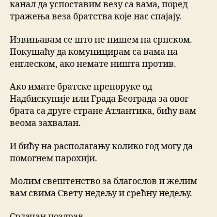
канал да успоставим везу са вама, поред
тражења веза братства које нас спајају.
Извињавам се што не пишем на српском.
Покушаћу да комуницирам са вама на
енглеском, ако немате ништа против.
Ако имате братске препоруке од
Надбискупије или Града Београда за овог
брата са друге стране Атлантика, бићу вам
веома захвалан.
И бићу на располагању колико год могу да
помогнем парохији.
Молим свештенство за благослов и желим
вам свима Свету недељу и срећну недељу.
Срдачан поздрав.