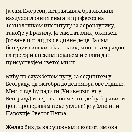
Ја сам Емерсон, истраживач бразилских
ваздухопловних снага и професор на
Технолошком институту за аеронаутику,
такође у Бразилу. Ја сам католик, ожењен
Јосеане и отац двоје дивне деце. Ја сам
бенедиктински облат лаик, много сам радио
са грегоријанским појањем и сваки дан
присуствујем светој миси.
Бићу на службеном путу, са седиштем у
Београду, од октобра до децембра ове године.
Место где ћу радити (Универзитет у
Београду) и вероватно место где ћу боравити
(још проверавам неке услове) је у близини
Парохије Светог Петра.
Желео бих да вас упознам и користим овај