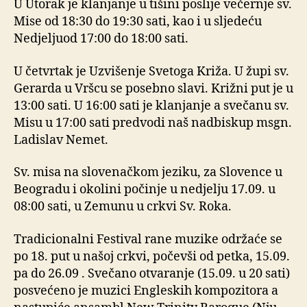
U Utorak je klanjanje u tišini poslije večernje sv.
Mise od 18:30 do 19:30 sati, kao i u sljedeću
Nedjeljuod 17:00 do 18:00 sati.
U četvrtak je Uzvišenje Svetoga Križa. U župi sv.
Gerarda u Vršcu se posebno slavi. Križni put je u
13:00 sati. U 16:00 sati je klanjanje a svečanu sv.
Misu u 17:00 sati predvodi naš nadbiskup msgn.
Ladislav Nemet.
Sv. misa na slovenačkom jeziku, za Slovence u
Beogradu i okolini počinje u nedjelju 17.09. u
08:00 sati, u Zemunu u crkvi Sv. Roka.
Tradicionalni Festival rane muzike održaće se
po 18. put u našoj crkvi, počevši od petka, 15.09.
pa do 26.09 . Svečano otvaranje (15.09. u 20 sati)
posvećeno je muzici Engleskih kompozitora a