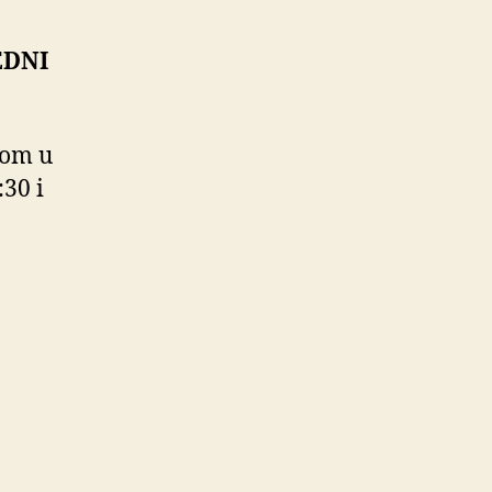
EDNI
tom u
:30 i