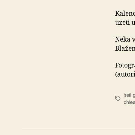
Kalend
uzeti 
Neka v
Blažen
Fotogra
(autori
heil
Oznake
chies