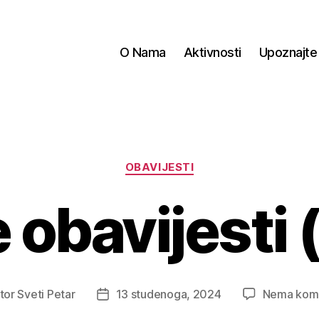
O Nama
Aktivnosti
Upoznajte
Kategorije
OBAVIJESTI
obavijesti (
tor
Sveti Petar
13 studenoga, 2024
Nema kom
r
Datum
ve
objave