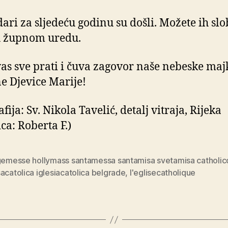
ari za sljedeću godinu su došli. Možete ih sl
u župnom uredu.
as sve prati i čuva zagovor naše nebeske maj
e Djevice Marije!
fija: Sv. Nikola Tavelić, detalj vitraja, Rijeka
ca: Roberta F.)
igemesse hollymass santamessa santamisa svetamisa catholic
acatolica iglesiacatolica belgrade
,
l'eglisecatholique