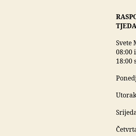
RASP
TJED
Svete 
08:00 i
18:00 s
Ponedj
Utorak
Srijeda
Četvrt