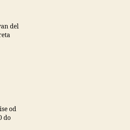
van del
reta
ise od
0 do