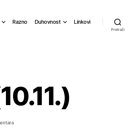
Razno
Duhovnost
Linkovi
Pretraži
10.11.)
na
entara
Župne