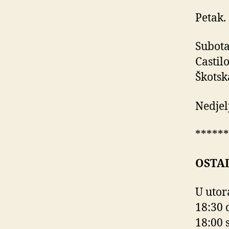
Petak. 
Subota
Castil
Škotsk
Nedjel
******
OSTAL
U utor
18:30 
18:00 s