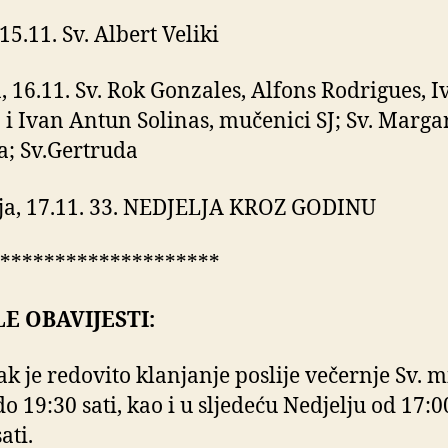
15.11. Sv. Albert Veliki
, 16.11. Sv. Rok Gonzales, Alfons Rodrigues, I
o i Ivan Antun Solinas, mučenici SJ; Sv. Marga
a; Sv.Gertruda
ja, 17.11. 33. NEDJELJA KROZ GODINU
********************
E OBAVIJESTI:
ak je redovito klanjanje poslije večernje Sv. m
do 19:30 sati, kao i u sljedeću Nedjelju od 17:0
ati.