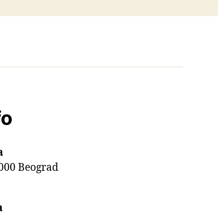
fo
a
000 Beograd
a