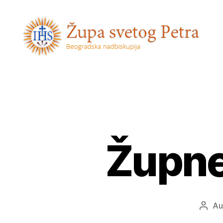
Sveti
Petar
Župne 
Au
Auto
obja