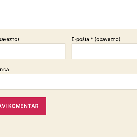
bavezno)
E-pošta
* (obavezno)
nica