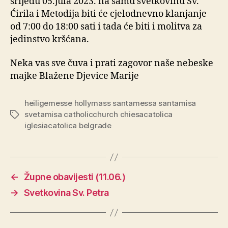
srijedu 05.jula 2023. na samu svetkovinu Sv.
Ćirila i Metodija biti će cjelodnevno klanjanje
od 7:00 do 18:00 sati i tada će biti i molitva za
jedinstvo kršćana.
Neka vas sve čuva i prati zagovor naše nebeske
majke Blažene Djevice Marije
heiligemesse hollymass santamessa santamisa
svetamisa catholicchurch chiesacatolica
Oznake
iglesiacatolica belgrade
←
Župne obavijesti (11.06.)
→
Svetkovina Sv. Petra