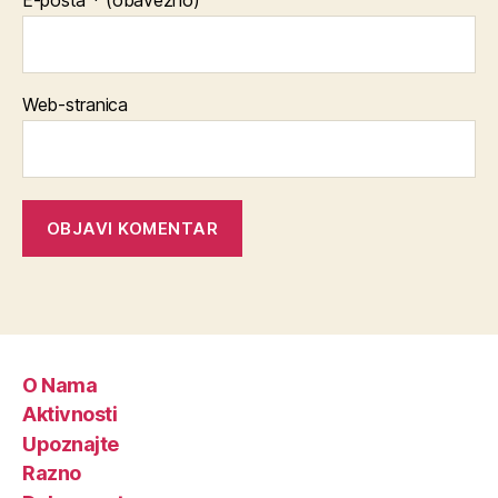
E-pošta
* (obavezno)
Web-stranica
O Nama
Aktivnosti
Upoznajte
Razno