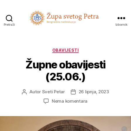
Pretraži
Izbornik
Sveti
Petar
Kategorije
OBAVIJESTI
Župne obavijesti
(25.06.)
Autor
Sveti Petar
26 lipnja, 2023
Autor
Datum
objave
objave
na
Nema komentara
Župne
obavijesti
(25.06.)