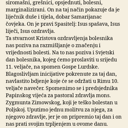
siromašni, grešnici, opsjednuti, bolesni,
marginalizirani. On na taj način pokazuje da je
liječnik duše i tijela, dobar Samarijanac
čovjeka. On je pravi Spasitelj: Isus spašava, Isus
liječi, Isus ozdravlja.
Ta stvarnost Kristova ozdravljenja bolesnika
nas poziva na razmišljanje o značenju i
vrijednosti bolesti. Na to nas poziva i Svjetski
dan bolesnika, kojeg ćemo proslaviti u srijedu
11. veljače, na spomen Gospe Lurdske.
Blagoslivljam inicijative pokrenute za taj dan,
navlastito bdjenje koje će se održati u Rimu 10.
veljače navečer. Spomenimo se i predsjednika
Papinskog vijeća za pastoral zdravlja mons.
Zygmunta Zimowskog, koji je teško bolestan u
Poljskoj. Uputimo jednu molitvu za njega, za
njegovo zdravlje, jer je on pripremio taj dan i on
nas prati svojim trpljenjem u ovome danu.