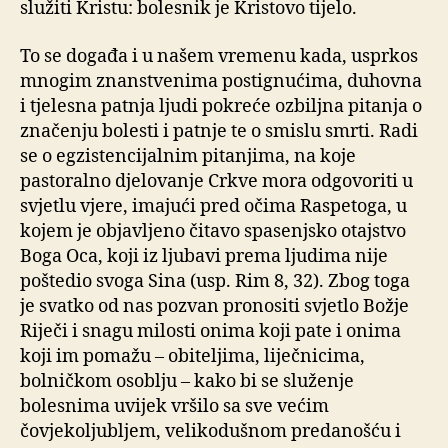
služiti Kristu: bolesnik je Kristovo tijelo.
To se događa i u našem vremenu kada, usprkos
mnogim znanstvenima postignućima, duhovna
i tjelesna patnja ljudi pokreće ozbiljna pitanja o
značenju bolesti i patnje te o smislu smrti. Radi
se o egzistencijalnim pitanjima, na koje
pastoralno djelovanje Crkve mora odgovoriti u
svjetlu vjere, imajući pred očima Raspetoga, u
kojem je objavljeno čitavo spasenjsko otajstvo
Boga Oca, koji iz ljubavi prema ljudima nije
poštedio svoga Sina (usp. Rim 8, 32). Zbog toga
je svatko od nas pozvan pronositi svjetlo Božje
Riječi i snagu milosti onima koji pate i onima
koji im pomažu – obiteljima, liječnicima,
bolničkom osoblju – kako bi se služenje
bolesnima uvijek vršilo sa sve većim
čovjekoljubljem, velikodušnom predanošću i