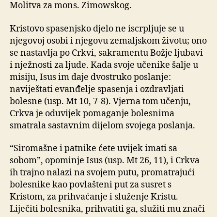
Molitva za mons. Zimowskog.
Kristovo spasenjsko djelo ne iscrpljuje se u
njegovoj osobi i njegovu zemaljskom životu; ono
se nastavlja po Crkvi, sakramentu Božje ljubavi
i nježnosti za ljude. Kada svoje učenike šalje u
misiju, Isus im daje dvostruko poslanje:
naviještati evanđelje spasenja i ozdravljati
bolesne (usp. Mt 10, 7-8). Vjerna tom učenju,
Crkva je oduvijek pomaganje bolesnima
smatrala sastavnim dijelom svojega poslanja.
“Siromašne i patnike ćete uvijek imati sa
sobom”, opominje Isus (usp. Mt 26, 11), i Crkva
ih trajno nalazi na svojem putu, promatrajući
bolesnike kao povlašteni put za susret s
Kristom, za prihvaćanje i služenje Kristu.
Liječiti bolesnika, prihvatiti ga, služiti mu znači