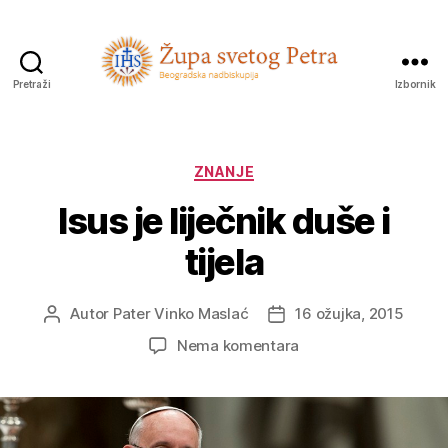
Pretraži
Izbornik
Sveti
Petar
Kategorije
ZNANJE
Isus je liječnik duše i
tijela
Autor
Pater Vinko Maslać
16 ožujka, 2015
Autor
Datum
objave
objave
na
Nema komentara
Isus
je
liječnik
duše