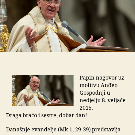
i
tijela
Papin nagovor uz
molitvu Anđeo
Gospodnji u
nedjelju 8. veljače
2015.
Draga braćo i sestre, dobar dan!
Današnje evanđelje (Mk 1, 29-39) predstavlja