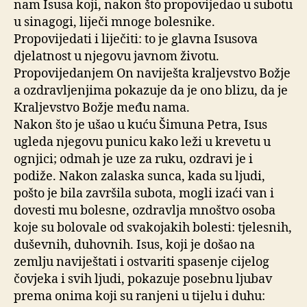
nam Isusa koji, nakon što propovijedao u subotu
u sinagogi, liječi mnoge bolesnike.
Propovijedati i liječiti: to je glavna Isusova
djelatnost u njegovu javnom životu.
Propovijedanjem On naviješta kraljevstvo Božje
a ozdravljenjima pokazuje da je ono blizu, da je
Kraljevstvo Božje među nama.
Nakon što je ušao u kuću Šimuna Petra, Isus
ugleda njegovu punicu kako leži u krevetu u
ognjici; odmah je uze za ruku, ozdravi je i
podiže. Nakon zalaska sunca, kada su ljudi,
pošto je bila završila subota, mogli izaći van i
dovesti mu bolesne, ozdravlja mnoštvo osoba
koje su bolovale od svakojakih bolesti: tjelesnih,
duševnih, duhovnih. Isus, koji je došao na
zemlju naviještati i ostvariti spasenje cijelog
čovjeka i svih ljudi, pokazuje posebnu ljubav
prema onima koji su ranjeni u tijelu i duhu: