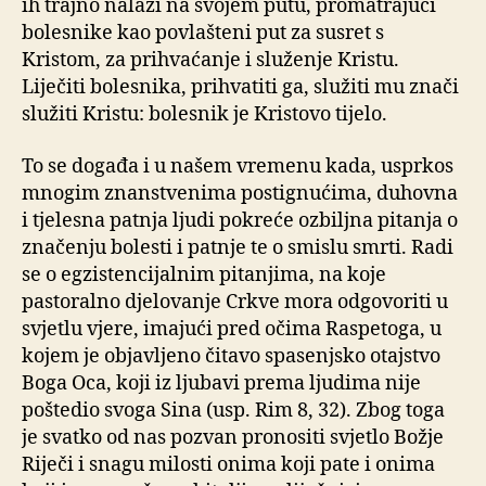
ih trajno nalazi na svojem putu, promatrajući
bolesnike kao povlašteni put za susret s
Kristom, za prihvaćanje i služenje Kristu.
Liječiti bolesnika, prihvatiti ga, služiti mu znači
služiti Kristu: bolesnik je Kristovo tijelo.
To se događa i u našem vremenu kada, usprkos
mnogim znanstvenima postignućima, duhovna
i tjelesna patnja ljudi pokreće ozbiljna pitanja o
značenju bolesti i patnje te o smislu smrti. Radi
se o egzistencijalnim pitanjima, na koje
pastoralno djelovanje Crkve mora odgovoriti u
svjetlu vjere, imajući pred očima Raspetoga, u
kojem je objavljeno čitavo spasenjsko otajstvo
Boga Oca, koji iz ljubavi prema ljudima nije
poštedio svoga Sina (usp. Rim 8, 32). Zbog toga
je svatko od nas pozvan pronositi svjetlo Božje
Riječi i snagu milosti onima koji pate i onima