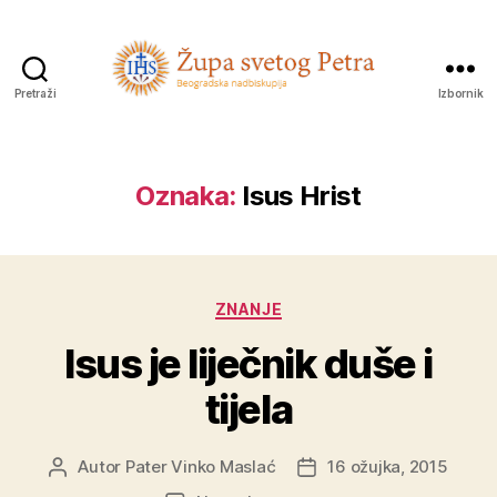
Pretraži
Izbornik
Sveti
Petar
Oznaka:
Isus Hrist
Kategorije
ZNANJE
Isus je liječnik duše i
tijela
Autor
Pater Vinko Maslać
16 ožujka, 2015
Autor
Datum
objave
objave