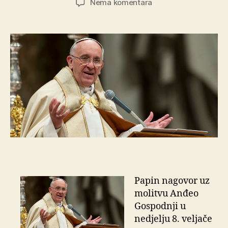
na
Nema komentara
Isus
je
liječnik
duše
i
tijela
Papin nagovor uz
molitvu Anđeo
Gospodnji u
nedjelju 8. veljače