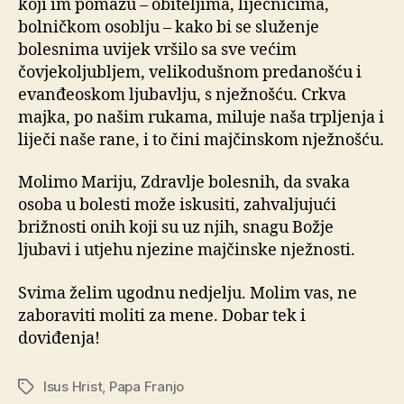
koji im pomažu – obiteljima, liječnicima,
bolničkom osoblju – kako bi se služenje
bolesnima uvijek vršilo sa sve većim
čovjekoljubljem, velikodušnom predanošću i
evanđeoskom ljubavlju, s nježnošću. Crkva
majka, po našim rukama, miluje naša trpljenja i
liječi naše rane, i to čini majčinskom nježnošću.
Molimo Mariju, Zdravlje bolesnih, da svaka
osoba u bolesti može iskusiti, zahvaljujući
brižnosti onih koji su uz njih, snagu Božje
ljubavi i utjehu njezine majčinske nježnosti.
Svima želim ugodnu nedjelju. Molim vas, ne
zaboraviti moliti za mene. Dobar tek i
doviđenja!
Isus Hrist
,
Papa Franjo
Oznake