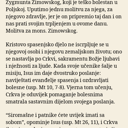
Zygmunta Zimowskog, koji je teško bolestan u
Poljskoj. Uputimo jednu molitvu za njega, za
njegovo zdravlje, jer je on pripremio taj dan i on
nas prati svojim trpljenjem u ovome danu.
Molitva za mons. Zimowskog.
Kristovo spasenjsko djelo ne iscrpljuje se u
njegovoj osobi i njegovu zemaljskom životu; ono
se nastavlja po Crkvi, sakramentu Božje ljubavi
i nježnosti za ljude. Kada svoje učenike šalje u
misiju, Isus im daje dvostruko poslanje:
naviještati evanđelje spasenja i ozdravljati
bolesne (usp. Mt 10, 7-8). Vjerna tom učenju,
Crkva je oduvijek pomaganje bolesnima
smatrala sastavnim dijelom svojega poslanja.
“Siromašne i patnike ćete uvijek imati sa
sobom”, opominje Isus (usp. Mt 26, 11), i Crkva