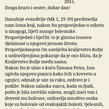
2015.
Draga braćo i sestre, dobar dan!
Današnje evanđelje (Mk 1, 29-39) predstavlja
nam Isusa koji, nakon što propovijedao u subotu
u sinagogi, liječi mnoge bolesnike.
Propovijedati i liječiti: to je glavna Isusova
djelatnost u njegovu javnom životu.
Propovijedanjem On naviješta kraljevstvo Božje
a ozdravljenjima pokazuje da je ono blizu, da je
Kraljevstvo Božje među nama.
Nakon što je ušao u kuću Šimuna Petra, Isus
ugleda njegovu punicu kako leži u krevetu u
ognjici; odmah je uze za ruku, ozdravi je i
podiže. Nakon zalaska sunca, kada su ljudi,
pošto je bila završila subota, mogli izaći van i
dovesti mu bolesne, ozdravlja mnoštvo osoba
koje su bolovale od svakojakih bolesti: tjelesnih,