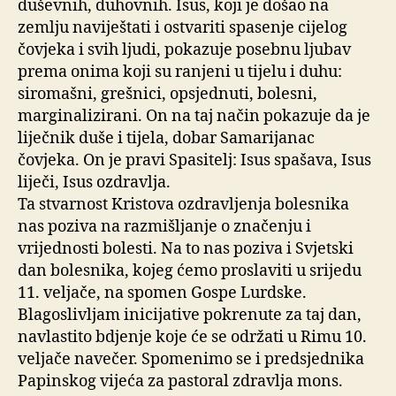
duševnih, duhovnih. Isus, koji je došao na
zemlju naviještati i ostvariti spasenje cijelog
čovjeka i svih ljudi, pokazuje posebnu ljubav
prema onima koji su ranjeni u tijelu i duhu:
siromašni, grešnici, opsjednuti, bolesni,
marginalizirani. On na taj način pokazuje da je
liječnik duše i tijela, dobar Samarijanac
čovjeka. On je pravi Spasitelj: Isus spašava, Isus
liječi, Isus ozdravlja.
Ta stvarnost Kristova ozdravljenja bolesnika
nas poziva na razmišljanje o značenju i
vrijednosti bolesti. Na to nas poziva i Svjetski
dan bolesnika, kojeg ćemo proslaviti u srijedu
11. veljače, na spomen Gospe Lurdske.
Blagoslivljam inicijative pokrenute za taj dan,
navlastito bdjenje koje će se održati u Rimu 10.
veljače navečer. Spomenimo se i predsjednika
Papinskog vijeća za pastoral zdravlja mons.