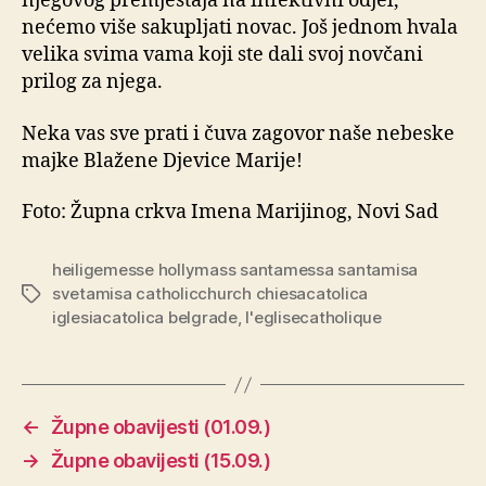
njegovog premještaja na infektivni odjel,
nećemo više sakupljati novac. Još jednom hvala
velika svima vama koji ste dali svoj novčani
prilog za njega.
Neka vas sve prati i čuva zagovor naše nebeske
majke Blažene Djevice Marije!
Foto: Župna crkva Imena Marijinog, Novi Sad
heiligemesse hollymass santamessa santamisa
svetamisa catholicchurch chiesacatolica
Oznake
iglesiacatolica belgrade
,
l'eglisecatholique
←
Župne obavijesti (01.09.)
→
Župne obavijesti (15.09.)