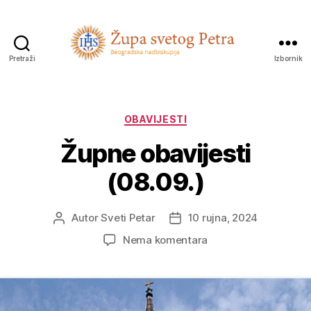
Pretraži
Izbornik
Sveti
Petar
Kategorije
OBAVIJESTI
Župne obavijesti
(08.09.)
Autor
Sveti Petar
10 rujna, 2024
Autor
Datum
objave
objave
na
Nema komentara
Župne
obavijesti
(08.09.)