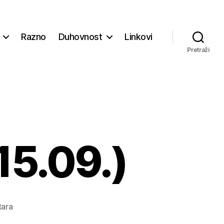
Razno
Duhovnost
Linkovi
Pretraži
15.09.)
na
ara
Župne