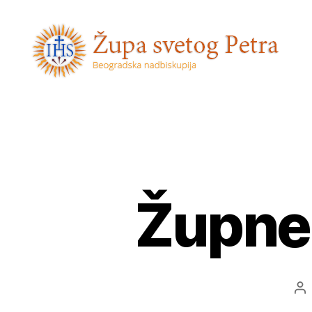
Sveti
Petar
Župne 
Au
ob