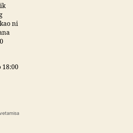
ik
g
 kao ni
dana
00
o 18:00
svetamisa