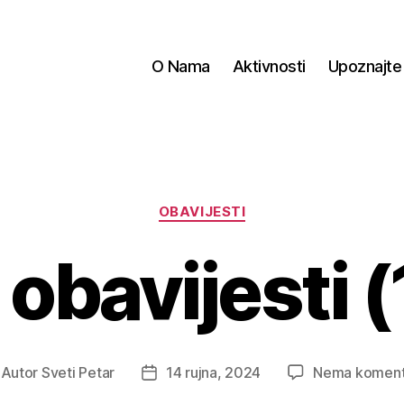
O Nama
Aktivnosti
Upoznajte
Kategorije
OBAVIJESTI
obavijesti (
Autor
Sveti Petar
14 rujna, 2024
Nema koment
tor
Datum
jave
objave