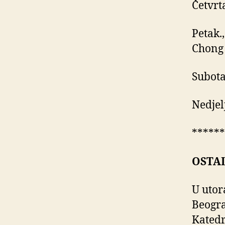
Četvrt
Petak.
Chong 
Subota
Nedjel
******
OSTAL
U utor
Beogra
Katedr