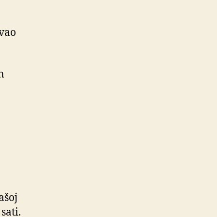
avao
n
ašoj
sati.