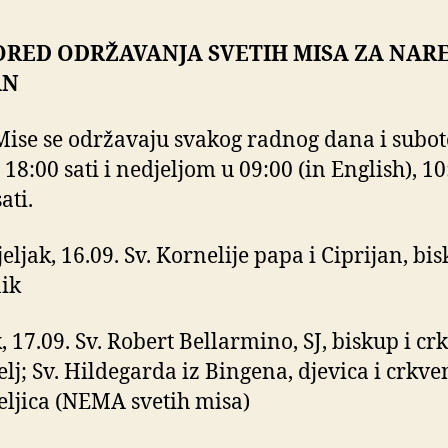
ORED ODRŽAVANJA SVETIH MISA ZA NAR
AN
Mise se održavaju svakog radnog dana i subo
 18:00 sati i nedjeljom u 09:00 (in English), 10
ati.
eljak, 16.09. Sv. Kornelije papa i Ciprijan, bis
ik
, 17.09. Sv. Robert Bellarmino, SJ, biskup i cr
elj; Sv. Hildegarda iz Bingena, djevica i crkve
eljica (NEMA svetih misa)