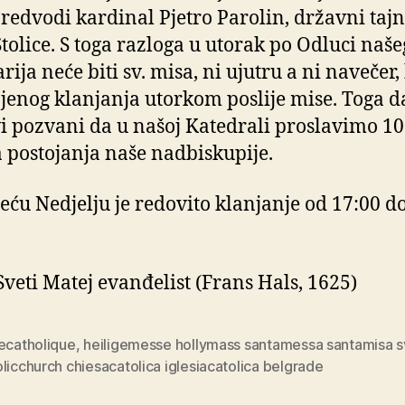
redvodi kardinal Pjetro Parolin, državni tajn
Stolice. S toga razloga u utorak po Odluci naše
ija neće biti sv. misa, ni ujutru a ni navečer,
jenog klanjanja utorkom poslije mise. Toga 
i pozvani da u našoj Katedrali proslavimo 1
 postojanja naše nadbiskupije.
deću Nedjelju je redovito klanjanje od 17:00 d
 Sveti Matej evanđelist (Frans Hals, 1625)
secatholique
,
heiligemesse hollymass santamessa santamisa 
licchurch chiesacatolica iglesiacatolica belgrade