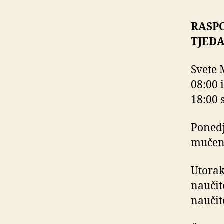
RASP
TJED
Svete 
08:00 i
18:00 s
Ponedj
mučen
Utorak
naučit
naučit