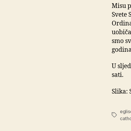
Misu p
Svete 
Ordinar
uobiča
smo sv
godina
U slje
sati.
Slika:
egli
Oznake
catho