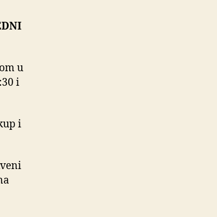
EDNI
tom u
:30 i
kup i
kveni
na