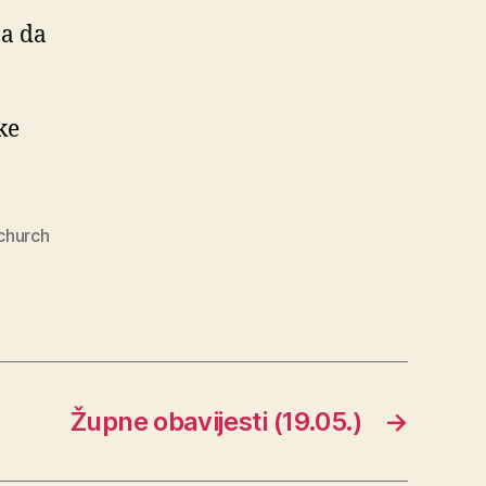
ba da
ke
church
Župne obavijesti (19.05.)
→