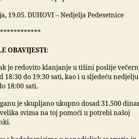
ja, 19.05. DUHOVI – Nedjelja Pedesetnice
************
E OBAVIJESTI:
k je redovito klanjanje u tišini poslije večernj
d 18:30 do 19:30 sati, kao i u sljedeću nedjelju
o 18:00 sati.
ganu je skupljano ukupno dosad 31.500 dina
velika svima na toj pomoći u potrebi našoj
nki.