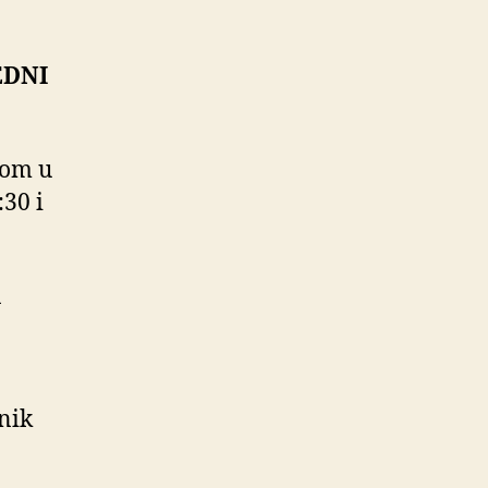
EDNI
tom u
:30 i
a
nik