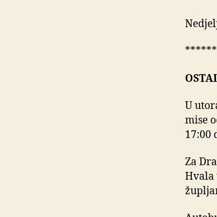
Nedjel
******
OSTAL
U utora
mise o
17:00 d
Za Dra
Hvala 
župlja