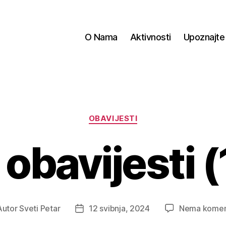
O Nama
Aktivnosti
Upoznajte
Kategorije
OBAVIJESTI
obavijesti (
Autor
Sveti Petar
12 svibnja, 2024
Nema komen
or
Datum
ave
objave