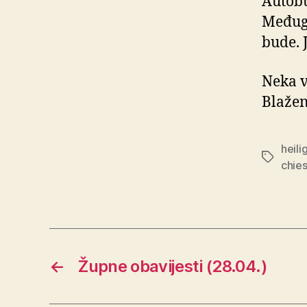
Autobu
Međugo
bude. 
Neka v
Blažen
heil
Oznake
chies
←
Župne obavijesti (28.04.)