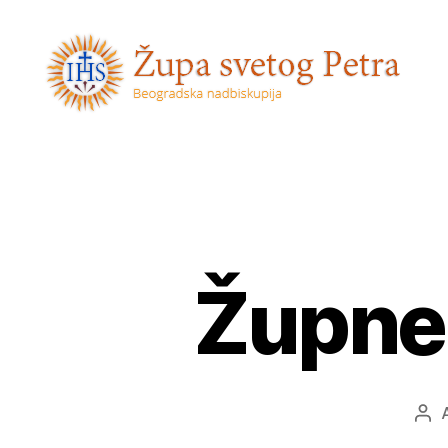
Sveti
Petar
Župne 
Aut
obj