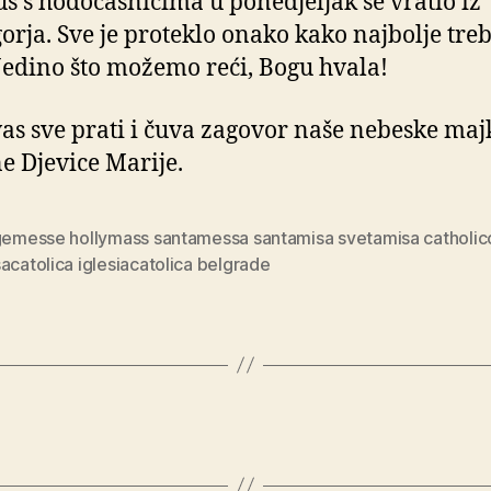
s s hodočasnicima u ponedjeljak se vratio iz
rja. Sve je proteklo onako kako najbolje tre
Jedino što možemo reći, Bogu hvala!
as sve prati i čuva zagovor naše nebeske maj
e Djevice Marije.
igemesse hollymass santamessa santamisa svetamisa catholic
acatolica iglesiacatolica belgrade