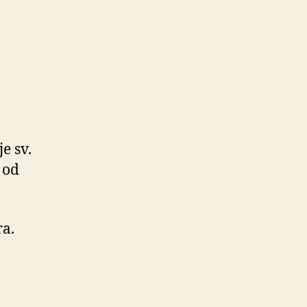
e sv.
 od
ra.