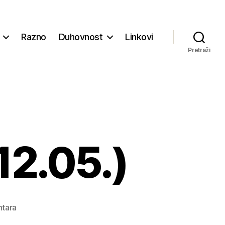
Razno
Duhovnost
Linkovi
Pretraži
12.05.)
na
tara
Župne