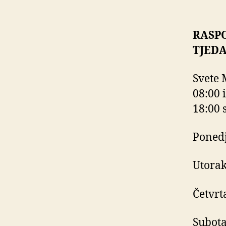
RASP
TJED
Svete 
08:00 i
18:00 s
Ponedj
Utorak
Četvrt
Subota,