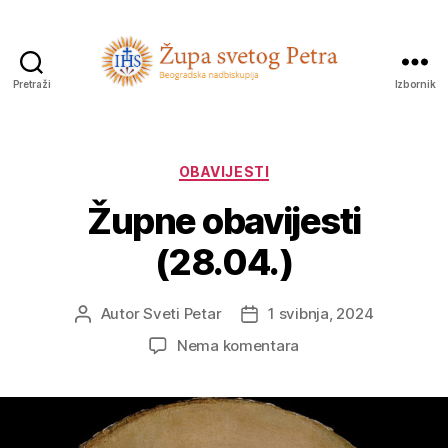
Pretraži
Izbornik
Sveti
Petar
Kategorije
OBAVIJESTI
Župne obavijesti
(28.04.)
Autor
Sveti Petar
1 svibnja, 2024
Autor
Datum
objave
objave
na
Nema komentara
Župne
obavijesti
(28.04.)