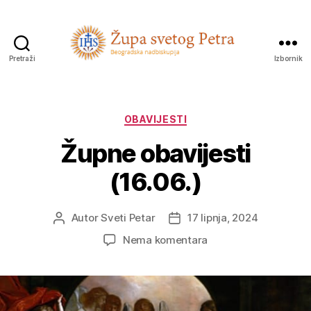
Pretraži
Izbornik
Sveti
Petar
Kategorije
OBAVIJESTI
Župne obavijesti
(16.06.)
Autor
Sveti Petar
17 lipnja, 2024
Autor
Datum
objave
objave
na
Nema komentara
Župne
obavijesti
(16.06.)