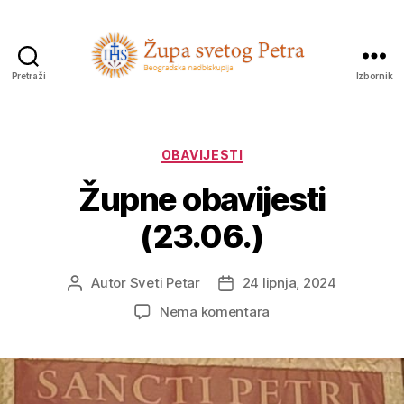
Pretraži
Izbornik
Sveti
Petar
Kategorije
OBAVIJESTI
Župne obavijesti
(23.06.)
Autor
Sveti Petar
24 lipnja, 2024
Autor
Datum
objave
objave
na
Nema komentara
Župne
obavijesti
(23.06.)