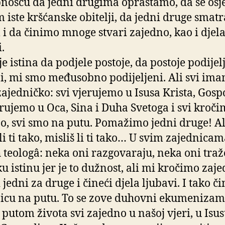
nošću da jedni drugima opraštamo, da se os
m iste kršćanske obitelji, da jedni druge sma
i da činimo mnoge stvari zajedno, kao i djel
.
je istina da podjele postoje, da postoje podijel
i, mi smo međusobno podijeljeni. Ali svi im
zajedničko: svi vjerujemo u Isusa Krista, Gosp
erujemo u Oca, Sina i Duha Svetoga i svi kroč
o, svi smo na putu. Pomažimo jedni druge! Al
 li ti tako, misliš li ti tako… U svim zajednica
 teologâ: neka oni razgovaraju, neka oni traž
ku istinu jer je to dužnost, ali mi kročimo zaje
 jedni za druge i čineći djela ljubavi. I tako č
icu na putu. To se zove duhovni ekumenizam
i putom života svi zajedno u našoj vjeri, u Isu