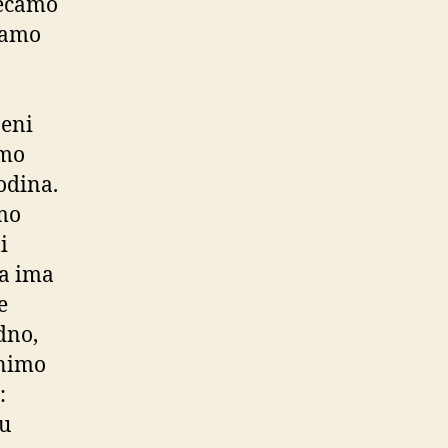
jećamo
tramo
a
jeni
amo
odina.
imo
i
ma ima
e
dno,
inimo
:
su