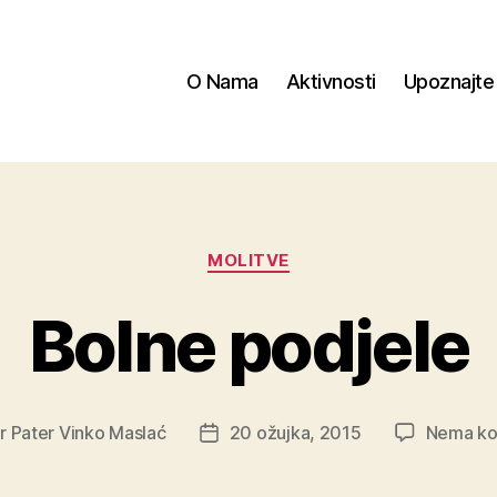
O Nama
Aktivnosti
Upoznajte
Kategorije
MOLITVE
Bolne podjele
or
Pater Vinko Maslać
20 ožujka, 2015
Nema ko
Datum
objave