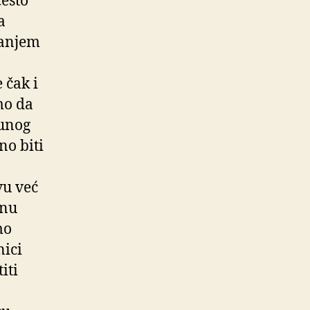
često
a
vanjem
 čak i
mo da
punog
no biti
vu već
anu
mo
nici
iti