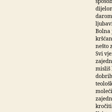
sposob
dijelo
darom 
ljubavi
Bolna 
kršćan
nešto 
Svi vj
zajedn
misliš
dobrih
teološ
moleći
zajedn
kročit