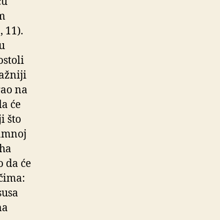
cu
om
 11).
đu
stoli
ažniji
rao na
da će
i što
jamnoj
uha
o da će
ečima:
susa
ma