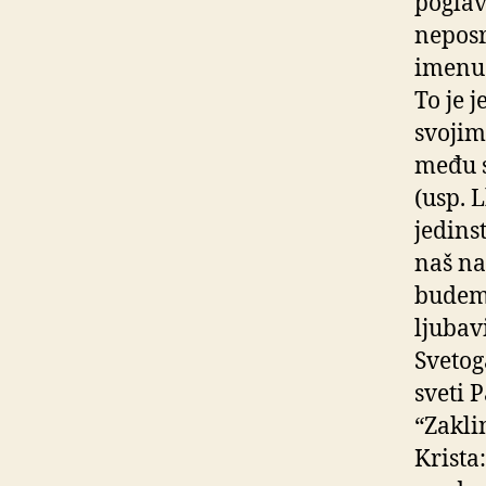
poglav
neposr
imenu 
To je 
svojim
među s
(usp. 
jedins
naš nav
budemo
ljubav
Svetog
sveti 
“Zakli
Krista