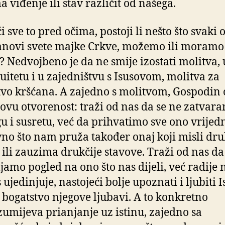
a viđenje ili stav različit od našega.
 sve to pred očima, postoji li nešto što svaki 
anovi svete majke Crkve, možemo ili moramo
i? Nedvojbeno je da ne smije izostati molitva, 
uitetu i u zajedništvu s Isusovom, molitva za
tvo kršćana. A zajedno s molitvom, Gospodin 
novu otvorenost: traži od nas da se ne zatvar
gu i susretu, već da prihvatimo sve ono vrijedn
vno što nam pruža također onaj koji misli dru
 ili zauzima drukčije stavove. Traži od nas da
jamo pogled na ono što nas dijeli, već radije 
 ujedinjuje, nastojeći bolje upoznati i ljubiti I
ti bogatstvo njegove ljubavi. A to konkretno
umijeva prianjanje uz istinu, zajedno sa