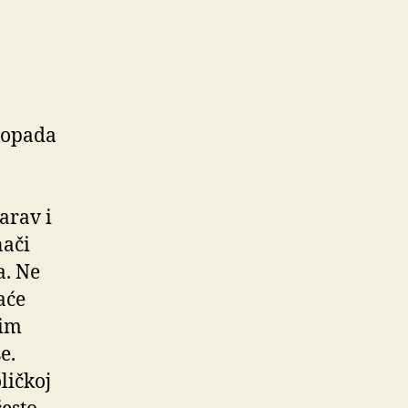
stopada
arav i
nači
a. Ne
aće
gim
e.
ličkoj