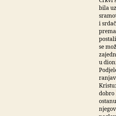
Crkvi s
bila u
sramot
i srda
prema 
postal
se mož
zajedn
u dioni
Podjel
ranjav
Kristu
dobro 
ostanu
njegov