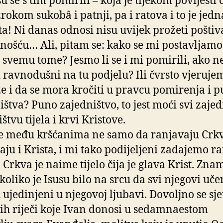
u se s tim pomirili – koja je tijekom povijesti 
zrokom sukobâ i patnji, pa i ratova i to je jedn
a! Ni danas odnosi nisu uvijek prožeti pošti
čnošću… Ali, pitam se: kako se mi postavljamo
svemu tome? Jesmo li se i mi pomirili, ako ne
i ravnodušni na tu podjelu? Ili čvrsto vjeruje
e i da se mora kročiti u pravcu pomirenja i 
ištva? Puno zajedništvo, to jest moći svi zajed
štvu tijela i krvi Kristove.
e među kršćanima ne samo da ranjavaju Crk
aju i Krista, i mi tako podijeljeni zadajemo r
: Crkva je naime tijelo čija je glava Krist. Zna
koliko je Isusu bilo na srcu da svi njegovi uče
 ujedinjeni u njegovoj ljubavi. Dovoljno se sjet
ih riječi koje Ivan donosi u sedamnaestom