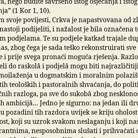
a, nego budite savršeno istog osjećanja i istog
ja” (1 Kor 1, 10).
m svoje povijesti, Crkva je napastvovana od z
 nastoji podijeliti, i nažalost je bila označena
im podjelama. Te su podjele katkad trajale dug
as, zbog čega je sada teško rekonstruirati sve
e i prije svega pronaći moguća rješenja. Razlo
li do raskolâ i podjelâ mogu biti najrazličitij
oilaženja u dogmatskim i moralnim polaziš
tih teoloških i pastoralnih shvaćanja, do polit
čnih razloga, pa sve do sukobâ zbog nesklonos
h ambicijâ… Jedno je sigurno: na jedan ili dr
 u pozadini tih razdora uvijek se kriju oholost
ost, koji su uzrok svakom neslaganju i koji na
rantnima, nesposobnima slušati i prihvaćati