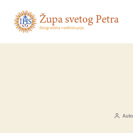
Sveti
Petar
Aut
Autor
objave