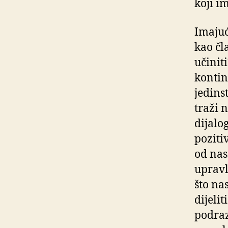
koji im
Imajući
kao čl
učinit
kontin
jedins
traži 
dijalo
poziti
od nas
upravl
što nas
dijeli
podraz