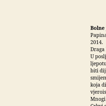
Bolne
Papina
2014.
Draga 
U posl
ljepot
biti d
smijem
koja d
vjeroi
Mnogi 