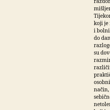
razdor
mišljen
Tijeko
koji je
i boln
do dan
razlog
su dove
razmim
različi
prakti
osobni
način,
sebičn
netole