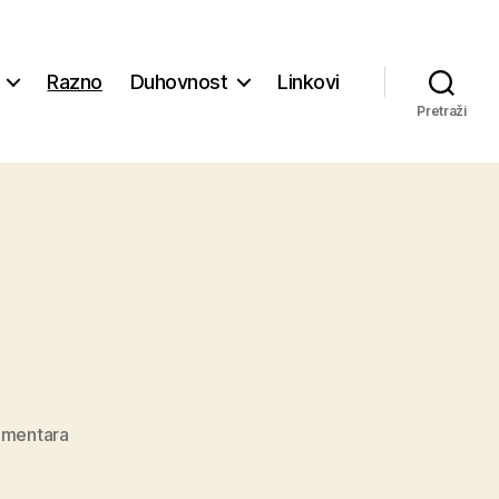
Razno
Duhovnost
Linkovi
Pretraži
na
mentara
Bolne
podjele