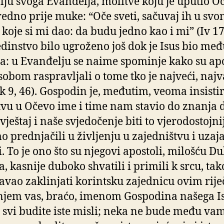
lju svoga Evanđelja, molitve koju je uputio O
edno prije muke: “Oče sveti, sačuvaj ih u sv
koje si mi dao: da budu jedno kao i mi” (Iv 17,
jedinstvo bilo ugroženo još dok je Isus bio me
a: u Evanđelju se naime spominje kako su apo
obom raspravljali o tome tko je najveći, najv
Lk 9, 46). Gospodin je, međutim, veoma insisti
tvu u Očevo ime i time nam stavio do znanja 
ještaj i naše svjedočenje biti to vjerodostojnij
 prednjačili u življenju u zajedništvu i uza
i. To je ono što su njegovi apostoli, milošću D
a, kasnije duboko shvatili i primili k srcu, tak
Pavao zaklinjati korintsku zajednicu ovim rij
njem vas, braćo, imenom Gospodina našega I
: svi budite iste misli; neka ne bude među va