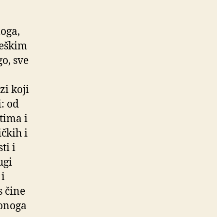
loga,
 teškim
o, sve
zi koji
i: od
tima i
ičkih i
ti i
ugi
 i
s čine
 onoga