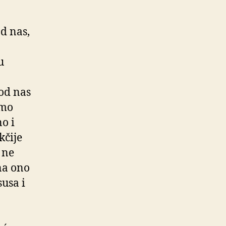
od nas,
u
od nas
amo
o i
kčije
 ne
na ono
susa i