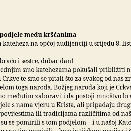
 podjele među kršćanima
 kateheza na općoj audijenciji u srijedu 8. li
braćo i sestre, dobar dan!
jednjim smo katehezama pokušali približiti n
u Crkve te smo se pitali što za svakog od nas z
ijelom toga naroda, Božjeg naroda koji je Crkv
o međutim zaboraviti da postoji mnoštvo br
ijele s nama vjeru u Krista, ali pripadaju dru
spovijestima ili tradicijama različitima od naš
su se pomirili s tom podjelom – i u našoj Kato